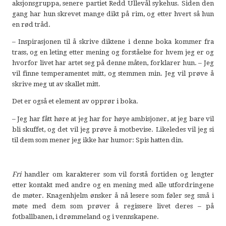
aksjonsgruppa, senere partiet Redd Ullevål sykehus. Siden den
gang har hun skrevet mange dikt på rim, og etter hvert så hun
en rød tråd.
– Inspirasjonen til å skrive diktene i denne boka kommer fra
trass, og en leting etter mening og forståelse for hvem jeg er og
hvorfor livet har artet seg på denne måten, forklarer hun. – Jeg
vil finne temperamentet mitt, og stemmen min. Jeg vil prøve å
skrive meg ut av skallet mitt.
Det er også et element av opprør i boka.
– Jeg har fått høre at jeg har for høye ambisjoner, at jeg bare vil
bli skuffet, og det vil jeg prøve å motbevise. Likeledes vil jeg si
til dem som mener jeg ikke har humor: Spis hatten din.
Fri
handler om karakterer som vil forstå fortiden og lengter
etter kontakt med andre og en mening med alle utfordringene
de møter. Knagenhjelm ønsker å nå lesere som føler seg små i
møte med dem som prøver å regissere livet deres – på
fotballbanen, i drømmeland og i vennskapene.