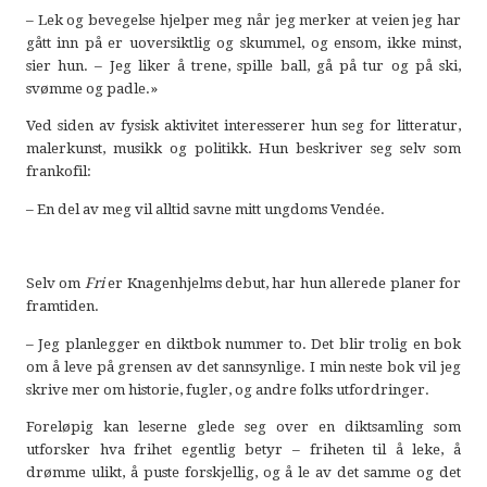
– Lek og bevegelse hjelper meg når jeg merker at veien jeg har
gått inn på er uoversiktlig og skummel, og ensom, ikke minst,
sier hun. – Jeg liker å trene, spille ball, gå på tur og på ski,
svømme og padle.»
Ved siden av fysisk aktivitet interesserer hun seg for litteratur,
malerkunst, musikk og politikk. Hun beskriver seg selv som
frankofil:
– En del av meg vil alltid savne mitt ungdoms Vendée.
Selv om
Fri
er Knagenhjelms debut, har hun allerede planer for
framtiden.
– Jeg planlegger en diktbok nummer to. Det blir trolig en bok
om å leve på grensen av det sannsynlige. I min neste bok vil jeg
skrive mer om historie, fugler, og andre folks utfordringer.
Foreløpig kan leserne glede seg over en diktsamling som
utforsker hva frihet egentlig betyr – friheten til å leke, å
drømme ulikt, å puste forskjellig, og å le av det samme og det