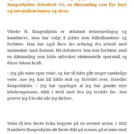
Knagenhjelms debutbok Fri, en diktsamling som flyr høyt
og lavt mellom humor og alvor.
Vibeke H. Knagenhjelm er utdannet steinerpedagog og
kunstlærer, men har valgt å jobbe som billedkunstner og
forfatter. Hun har også flere års erfaring fra arbeid med
mennesker med demens. Nå debuterer hun som forfatter med
en diktsamling som både utforsker eksistensielle spørsmål og
feirer lekens kraft.
– Jeg går mine egne veier, og har til tider gått meget vanskelige
veier, noe jeg kan bli både stolt og fortvilet over, forteller
Knagenhjelm. – Jeg har oppdaget at jeg har ganske mye
lekekompetanse, stikk i strid med hva jeg trodde før. Den
prøver jeg å bruke når jeg skriver.
Veien til den første boka begynte på en uventet arena. I 2023
framførte Knagenhjelm sitt første dikt på scenen, på et møte med