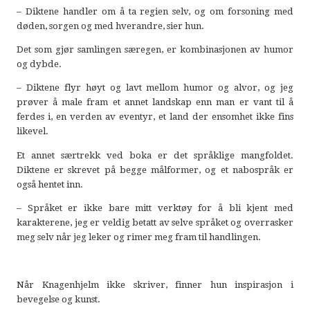
– Diktene handler om å ta regien selv, og om forsoning med
døden, sorgen og med hverandre, sier hun.
Det som gjør samlingen særegen, er kombinasjonen av humor
og dybde.
– Diktene flyr høyt og lavt mellom humor og alvor, og jeg
prøver å male fram et annet landskap enn man er vant til å
ferdes i, en verden av eventyr, et land der ensomhet ikke fins
likevel.
Et annet særtrekk ved boka er det språklige mangfoldet.
Diktene er skrevet på begge målformer, og et nabospråk er
også hentet inn.
– Språket er ikke bare mitt verktøy for å bli kjent med
karakterene, jeg er veldig betatt av selve språket og overrasker
meg selv når jeg leker og rimer meg fram til handlingen.
Når Knagenhjelm ikke skriver, finner hun inspirasjon i
bevegelse og kunst.