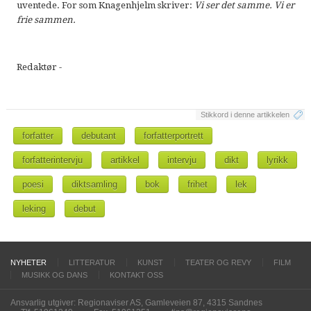
uventede. For som Knagenhjelm skriver:
Vi ser det samme. Vi er
frie sammen.
Redaktør -
Stikkord i denne artikkelen
forfatter
debutant
forfatterportrett
forfatterintervju
artikkel
intervju
dikt
lyrikk
poesi
diktsamling
bok
frihet
lek
leking
debut
NYHETER
LITTERATUR
KUNST
TEATER OG REVY
FILM
MUSIKK OG DANS
KONTAKT OSS
Ansvarlig utgiver: Regionaviser AS, Gamleveien 87, 4315 Sandnes