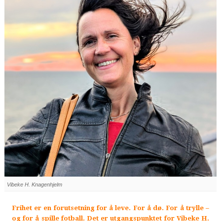
Vibeke H. Knagenhjelm
Frihet er en forutsetning for å leve. For å dø. For å trylle –
og for å spille fotball. Det er utgangspunktet for Vibeke H.