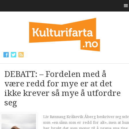
DEBATT: – Fordelen med å
være redd for mye er at det
ikke krever så mye å utfordre
seg
Liv Rønnaug Kråkevik Åberg beskriver seg selv
som «en sånn som er redd for alt», men at hun
har brukt det som motor til å prøve nye ting.