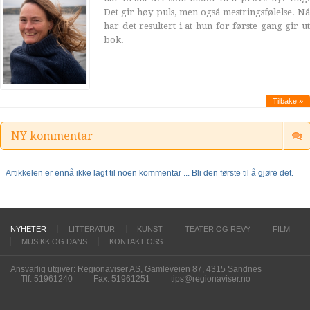
Det gir høy puls, men også mestringsfølelse. Nå
har det resultert i at hun for første gang gir ut
bok.
Tilbake »
NY kommentar
Artikkelen er ennå ikke lagt til noen kommentar ... Bli den første til å gjøre det.
NYHETER
LITTERATUR
KUNST
TEATER OG REVY
FILM
MUSIKK OG DANS
KONTAKT OSS
Ansvarlig utgiver: Regionaviser AS, Gamleveien 87, 4315 Sandnes
Tlf. 51961240
Fax. 51961251
tips@regionaviser.no