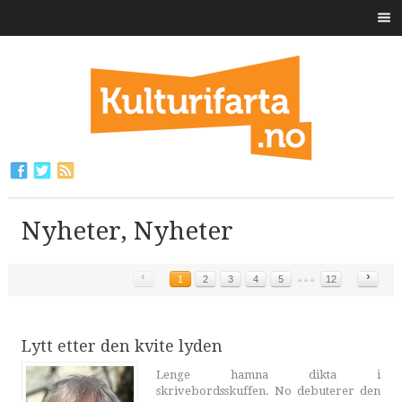
Nyheter, Nyheter
‹
›
1
2
3
4
5
12
Lytt etter den kvite lyden
Lenge hamna dikta i
skrivebordsskuffen. No debuterer den