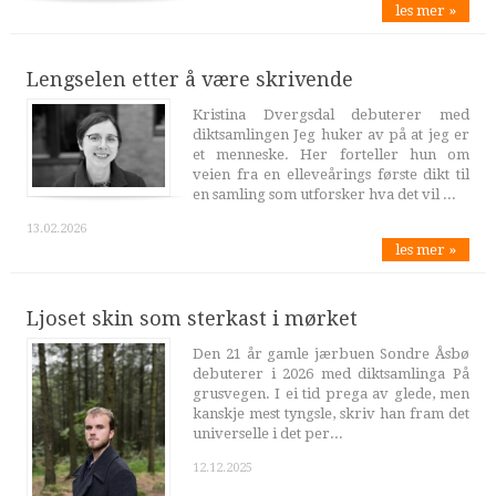
les mer »
Lengselen etter å være skrivende
Kristina Dvergsdal debuterer med
diktsamlingen Jeg huker av på at jeg er
et menneske. Her forteller hun om
veien fra en elleveårings første dikt til
en samling som utforsker hva det vil ...
13.02.2026
les mer »
Ljoset skin som sterkast i mørket
Den 21 år gamle jærbuen Sondre Åsbø
debuterer i 2026 med diktsamlinga På
grusvegen. I ei tid prega av glede, men
kanskje mest tyngsle, skriv han fram det
universelle i det per...
12.12.2025