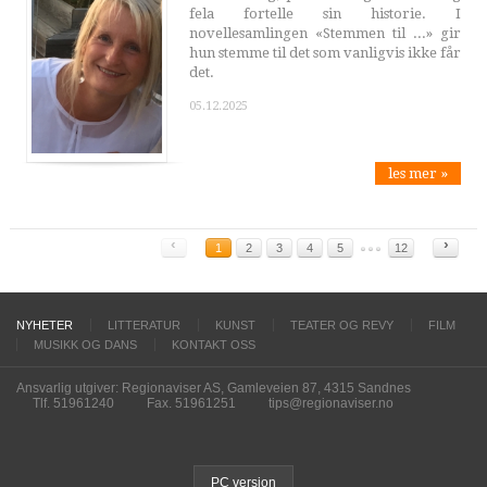
fela fortelle sin historie. I
novellesamlingen «Stemmen til ...» gir
hun stemme til det som vanligvis ikke får
det.
05.12.2025
les mer »
‹
›
1
2
3
4
5
12
NYHETER
LITTERATUR
KUNST
TEATER OG REVY
FILM
MUSIKK OG DANS
KONTAKT OSS
Ansvarlig utgiver: Regionaviser AS, Gamleveien 87, 4315 Sandnes
Tlf. 51961240
Fax. 51961251
tips@regionaviser.no
PC version