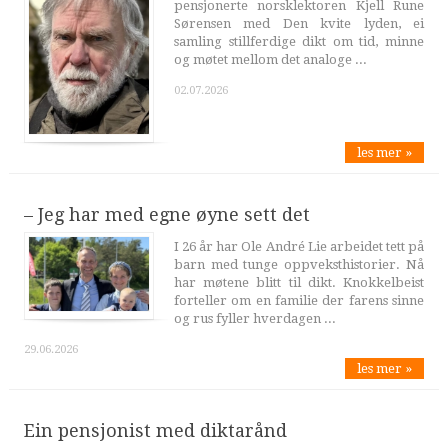
pensjonerte norsklektoren Kjell Rune
Sørensen med Den kvite lyden, ei
samling stillferdige dikt om tid, minne
og møtet mellom det analoge ...
02.07.2026
les mer »
– Jeg har med egne øyne sett det
I 26 år har Ole André Lie arbeidet tett på
barn med tunge oppveksthistorier. Nå
har møtene blitt til dikt. Knokkelbeist
forteller om en familie der farens sinne
og rus fyller hverdagen ...
29.06.2026
les mer »
Ein pensjonist med diktarånd