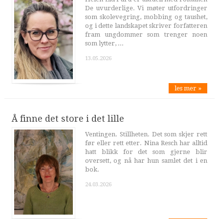
De uvurderlige. Vi møter utfordringer
som skolevegring, mobbing og taushet,
og i dette landskapet skriver forfatteren
fram ungdommer som trenger noen
som lytter, ...
13.05.2026
les mer »
Å finne det store i det lille
Ventingen. Stillheten. Det som skjer rett
før eller rett etter. Nina Resch har alltid
hatt blikk for det som gjerne blir
oversett, og nå har hun samlet det i en
bok.
24.03.2026