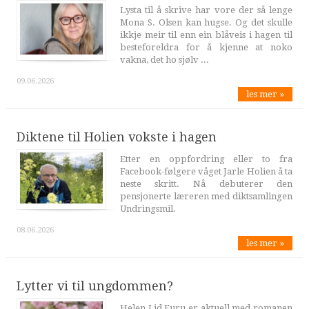
Lysta til å skrive har vore der så lenge
Mona S. Olsen kan hugse. Og det skulle
ikkje meir til enn ein blåveis i hagen til
besteforeldra for å kjenne at noko
vakna, det ho sjølv ...
09.06.2026
les mer »
Diktene til Holien vokste i hagen
Etter en oppfordring eller to fra
Facebook-følgere våget Jarle Holien å ta
neste skritt. Nå debuterer den
pensjonerte læreren med diktsamlingen
Undringsmil.
08.06.2026
les mer »
Lytter vi til ungdommen?
Helen Lid Furu er aktuell med romanen