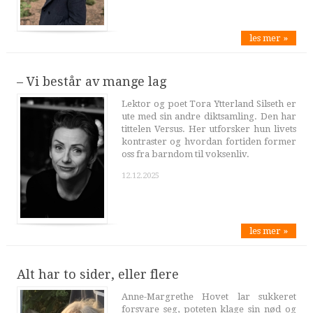
les mer »
– Vi består av mange lag
Lektor og poet Tora Ytterland Silseth er
ute med sin andre diktsamling. Den har
tittelen Versus. Her utforsker hun livets
kontraster og hvordan fortiden former
oss fra barndom til voksenliv.
12.12.2025
les mer »
Alt har to sider, eller flere
Anne-Margrethe Hovet lar sukkeret
forsvare seg, poteten klage sin nød og