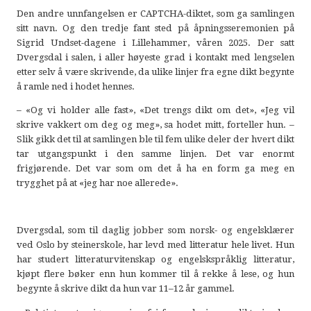
Den andre unnfangelsen er CAPTCHA-diktet, som ga samlingen
sitt navn. Og den tredje fant sted på åpningsseremonien på
Sigrid Undset-dagene i Lillehammer, våren 2025. Der satt
Dvergsdal i salen, i aller høyeste grad i kontakt med lengselen
etter selv å være skrivende, da ulike linjer fra egne dikt begynte
å ramle ned i hodet hennes.
– «Og vi holder alle fast», «Det trengs dikt om det», «Jeg vil
skrive vakkert om deg og meg», sa hodet mitt, forteller hun. –
Slik gikk det til at samlingen ble til fem ulike deler der hvert dikt
tar utgangspunkt i den samme linjen. Det var enormt
frigjørende. Det var som om det å ha en form ga meg en
trygghet på at «jeg har noe allerede».
Dvergsdal, som til daglig jobber som norsk- og engelsklærer
ved Oslo by steinerskole, har levd med litteratur hele livet. Hun
har studert litteraturvitenskap og engelskspråklig litteratur,
kjøpt flere bøker enn hun kommer til å rekke å lese, og hun
begynte å skrive dikt da hun var 11–12 år gammel.