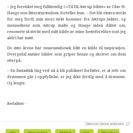
– Jeg forelsket meg fullstendig i «Til Eit Astrup-bilete» av Olav H.
Hauge som litteraturstudent, forteller hun. – Det ble ekstra sterkt
for meg fordi min mors slekt kommer fra Astrups Jølster, og
menneskene som Astrup malte og Hauge siden diktet om,
resonerte så sterkt med mitt bilde av mine besteforeldre som jeg
aldri har møtt.
De siste årene har museumsbesøk blitt en kilde til inspirasjon.
Dvergsdal samler bilder som griper henne og skriver om dem
etterpå.
– En fantastisk ting ved nå å bli publisert forfatter, er at selv om
drømmen går i oppfyllelse, er jeg ikke ferdig med å drømme.
Og lengte.
Redaktør -
Stikkord i denne artikkelen
dikt
diktsamling
diktbok
bok
litteratur