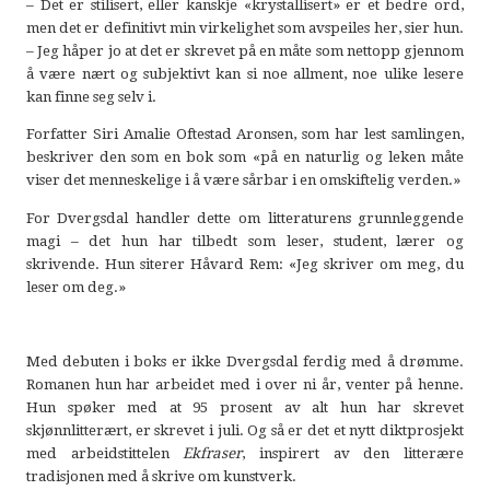
– Det er stilisert, eller kanskje «krystallisert» er et bedre ord,
men det er definitivt min virkelighet som avspeiles her, sier hun.
– Jeg håper jo at det er skrevet på en måte som nettopp gjennom
å være nært og subjektivt kan si noe allment, noe ulike lesere
kan finne seg selv i.
Forfatter Siri Amalie Oftestad Aronsen, som har lest samlingen,
beskriver den som en bok som «på en naturlig og leken måte
viser det menneskelige i å være sårbar i en omskiftelig verden.»
For Dvergsdal handler dette om litteraturens grunnleggende
magi – det hun har tilbedt som leser, student, lærer og
skrivende. Hun siterer Håvard Rem: «Jeg skriver om meg, du
leser om deg.»
Med debuten i boks er ikke Dvergsdal ferdig med å drømme.
Romanen hun har arbeidet med i over ni år, venter på henne.
Hun spøker med at 95 prosent av alt hun har skrevet
skjønnlitterært, er skrevet i juli. Og så er det et nytt diktprosjekt
med arbeidstittelen
Ekfraser
, inspirert av den litterære
tradisjonen med å skrive om kunstverk.