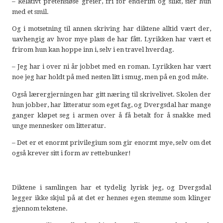
– Relativt pretensiøse greier, fri for enderim og slikt, sier hun
med et smil.
Og i motsetning til annen skriving har diktene alltid vært der,
uavhengig av hvor mye plass de har fått. Lyrikken har vært et
frirom hun kan hoppe inn i, selv i en travel hverdag.
– Jeg har i over ni år jobbet med en roman. Lyrikken har vært
noe jeg har holdt på med nesten litt i smug, men på en god måte.
Også lærergjerningen har gitt næring til skrivelivet. Skolen der
hun jobber, har litteratur som eget fag, og Dvergsdal har mange
ganger kløpet seg i armen over å få betalt for å snakke med
unge mennesker om litteratur.
– Det er et enormt privilegium som gir enormt mye, selv om det
også krever sitt i form av rettebunker!
Diktene i samlingen har et tydelig lyrisk jeg, og Dvergsdal
legger ikke skjul på at det er hennes egen stemme som klinger
gjennom tekstene.