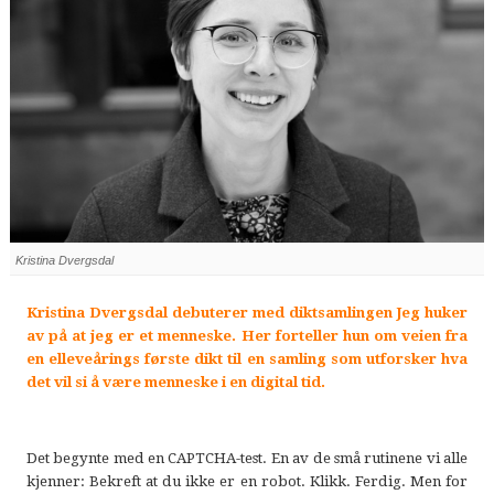
Kristina Dvergsdal
Kristina Dvergsdal debuterer med diktsamlingen Jeg huker
av på at jeg er et menneske. Her forteller hun om veien fra
en elleveårings første dikt til en samling som utforsker hva
det vil si å være menneske i en digital tid.
Det begynte med en CAPTCHA-test. En av de små rutinene vi alle
kjenner: Bekreft at du ikke er en robot. Klikk. Ferdig. Men for