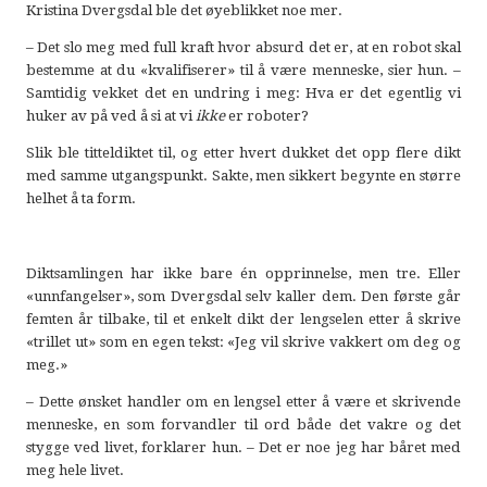
Kristina Dvergsdal ble det øyeblikket noe mer.
– Det slo meg med full kraft hvor absurd det er, at en robot skal
bestemme at du «kvalifiserer» til å være menneske, sier hun. –
Samtidig vekket det en undring i meg: Hva er det egentlig vi
huker av på ved å si at vi
ikke
er roboter?
Slik ble titteldiktet til, og etter hvert dukket det opp flere dikt
med samme utgangspunkt. Sakte, men sikkert begynte en større
helhet å ta form.
Diktsamlingen har ikke bare én opprinnelse, men tre. Eller
«unnfangelser», som Dvergsdal selv kaller dem. Den første går
femten år tilbake, til et enkelt dikt der lengselen etter å skrive
«trillet ut» som en egen tekst: «Jeg vil skrive vakkert om deg og
meg.»
– Dette ønsket handler om en lengsel etter å være et skrivende
menneske, en som forvandler til ord både det vakre og det
stygge ved livet, forklarer hun. – Det er noe jeg har båret med
meg hele livet.