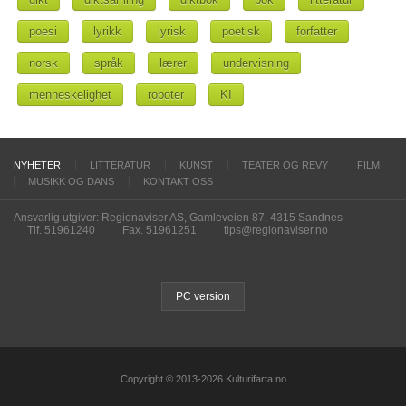
poesi
lyrikk
lyrisk
poetisk
forfatter
norsk
språk
lærer
undervisning
menneskelighet
roboter
KI
NYHETER
LITTERATUR
KUNST
TEATER OG REVY
FILM
MUSIKK OG DANS
KONTAKT OSS
Ansvarlig utgiver: Regionaviser AS, Gamleveien 87, 4315 Sandnes
Tlf. 51961240
Fax. 51961251
tips@regionaviser.no
PC version
Copyright © 2013-2026 Kulturifarta.no