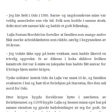
– Jeg ble født i Oslo i 1930. Barne- og ungdomsårene mine var
veldig annerledes enn vår tid. Folk som bodde i samme strøk,
delte stort sett samme kår og hadde et godt fellesskap.
Lajla Fossum Nordström forteller at familien som mange andre
fikk merke arbeidsløsheten som rådde, særlig i begynnelsen av
30-årene.
– Jeg vokste ikke opp på beste vestkant, men hadde likevel en
trivelig oppvekst. Et av diktene i boka skildrer hvilken
katastrofe det var å miste en julepølse hun hadde fått ansvar for
å bringe hjem under krigen.
Tyske soldater inntok Oslo da Lajla var snaut 10 år, og familien
evakuerte i hui og hast til et feriehjem på Harestua, fire-fem mil
nord for Oslo.
Etter krigen bygde foreldrene hytte i nærheten av
feriehjemmet, og i 1970 bygde Lajla og hennes mann eget hus på
samme eiendom og gjorde hadelendinger av seg for godt. De