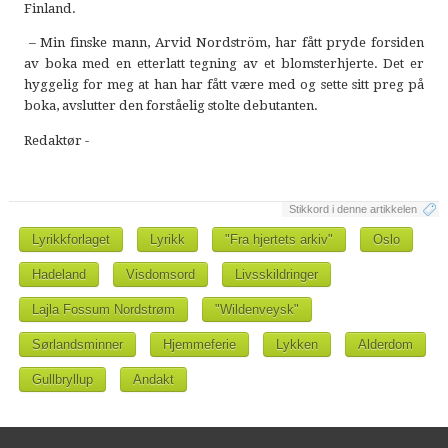
Finland.
– Min finske mann, Arvid Nordström, har fått pryde forsiden
av boka med en etterlatt tegning av et blomsterhjerte. Det er
hyggelig for meg at han har fått være med og sette sitt preg på
boka, avslutter den forståelig stolte debutanten.
Redaktør -
Stikkord i denne artikkelen
Lyrikkforlaget
Lyrikk
"Fra hjertets arkiv"
Oslo
Hadeland
Visdomsord
Livsskildringer
Lajla Fossum Nordstrøm
"Wildenveysk"
Sørlandsminner
Hjemmeferie
Lykken
Alderdom
Gullbryllup
Andakt