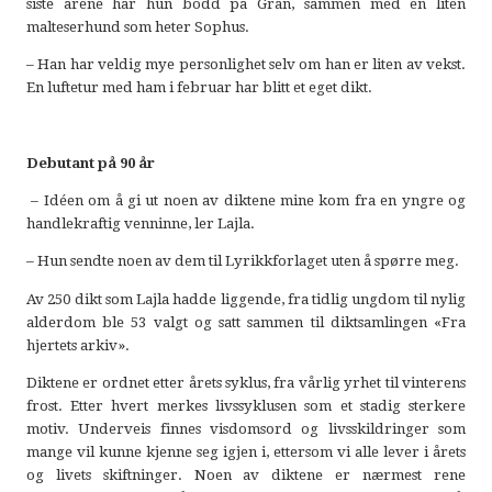
siste årene har hun bodd på Gran, sammen med en liten
malteserhund som heter Sophus.
– Han har veldig mye personlighet selv om han er liten av vekst.
En luftetur med ham i februar har blitt et eget dikt.
Debutant på 90 år
– Idéen om å gi ut noen av diktene mine kom fra en yngre og
handlekraftig venninne, ler Lajla.
­– Hun sendte noen av dem til Lyrikkforlaget uten å spørre meg.
Av 250 dikt som Lajla hadde liggende, fra tidlig ungdom til nylig
alderdom ble 53 valgt og satt sammen til diktsamlingen «Fra
hjertets arkiv».
Diktene er ordnet etter årets syklus, fra vårlig yrhet til vinterens
frost. Etter hvert merkes livssyklusen som et stadig sterkere
motiv. Underveis finnes visdomsord og livsskildringer som
mange vil kunne kjenne seg igjen i, ettersom vi alle lever i årets
og livets skiftninger. Noen av diktene er nærmest rene