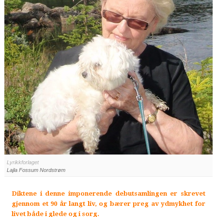
Lyrikkforlaget
Lajla Fossum Nordstrøm
Diktene i denne imponerende debutsamlingen er skrevet
gjennom et 90 år langt liv, og bærer preg av ydmykhet for
livet både i glede og i sorg.