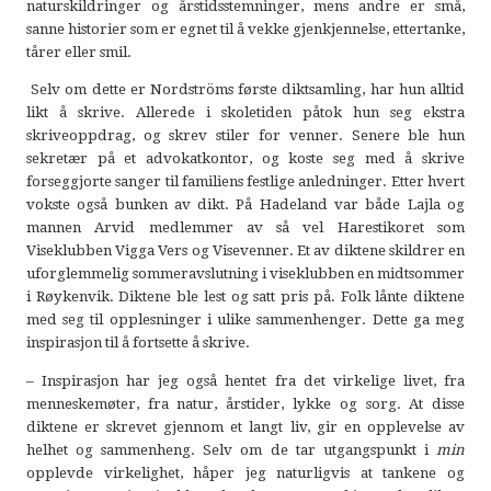
naturskildringer og årstidsstemninger, mens andre er små,
sanne historier som er egnet til å vekke gjenkjennelse, ettertanke,
tårer eller smil.
Selv om dette er Nordströms første diktsamling, har hun alltid
likt å skrive. Allerede i skoletiden påtok hun seg ekstra
skriveoppdrag, og skrev stiler for venner. Senere ble hun
sekretær på et advokatkontor, og koste seg med å skrive
forseggjorte sanger til familiens festlige anledninger. Etter hvert
vokste også bunken av dikt. På Hadeland var både Lajla og
mannen Arvid medlemmer av så vel Harestikoret som
Viseklubben Vigga Vers og Visevenner. Et av diktene skildrer en
uforglemmelig sommeravslutning i viseklubben en midtsommer
i Røykenvik. Diktene ble lest og satt pris på. Folk lånte diktene
med seg til opplesninger i ulike sammenhenger. Dette ga meg
inspirasjon til å fortsette å skrive.
­–
Inspirasjon har jeg også hentet fra det virkelige livet, fra
menneskemøter, fra natur, årstider, lykke og sorg. At disse
diktene er skrevet gjennom et langt liv, gir en opplevelse av
helhet og sammenheng. Selv om de tar utgangspunkt i
min
opplevde virkelighet, håper jeg naturligvis at tankene og