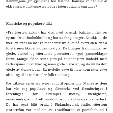
stemningene gir gjenklang hos leserne. Kanskje er det slik at
eldre lesere vil kjenne seg bedre igjen i diktene enn unge?
Klassiske og populære dikt
«Fra hjertets arkiv» har dikt med klassisk balanse i rim og
rytme. De er innholdsrike og har sterke poenger. Kanskje er de
mer lettleste enn mange modernistiske dikt, på overflaten lette å
forstå, men likevel lodder de dypt. De bringer fram minner av
glede, vemod og ettertanke presentert i «god gammeldags»
form. Mange eldre setter pris på et poengtert innhold med
refleksjoner over livet og noen gode historier, og de vil ha stor
glede av denne boka. En nydelig gave til noen som sitter mye
alene, og til de som samler folk rundt seg.
For diktene egner seg svært godt til opplesning. Mange av dem
har vist seg populære og slitesterke ved fremføringer i
foreninger (for eksempel Rotary, menigheter,
seniorsentre/seniortreff, viseklubber og kulturarrangementer).
De har også blitt brukt i Finlandssvensk radio, ettersom
Nordström var medlem av Tondiktarna, et poesiforbund i