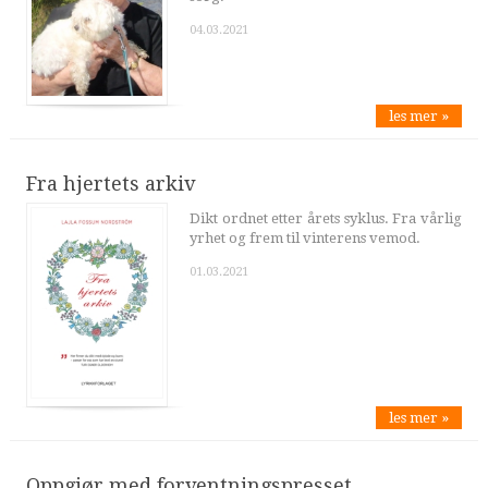
04.03.2021
les mer »
Fra hjertets arkiv
Dikt ordnet etter årets syklus. Fra vårlig
yrhet og frem til vinterens vemod.
01.03.2021
les mer »
Oppgjør med forventningspresset