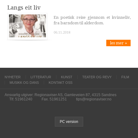
Langs eit liv
En poetisk reise gjennom et kvinneliv,
fra barndom til alderdom.
06.11.2018
les mer »
NYHETER
LITTERATUR
KUNST
TEATER OG REVY
FILM
MUSIKK OG DANS
KONTAKT OSS
Ansvarlig utgiver: Regionaviser AS, Gamleveien 87, 4315 Sandnes
Tlf. 51961240
Fax. 51961251
tips@regionaviser.no
PC version