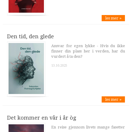
les mer »
Den tid, den glede
Ansvar for egen lykke - Hvis du ikke
finner din plass her i verden, har du
vurdert å ta den?
13.10.2025
les mer »
Det kommer en vår i år òg
En reise gjennom livets mange fasetter