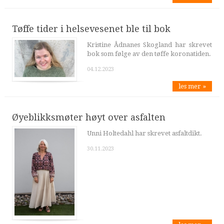
Tøffe tider i helsevesenet ble til bok
Kristine Ådnanes Skogland har skrevet
bok som følge av den tøffe koronatiden.
04.12.2023
les mer »
Øyeblikksmøter høyt over asfalten
Unni Holtedahl har skrevet asfaltdikt.
30.11.2023