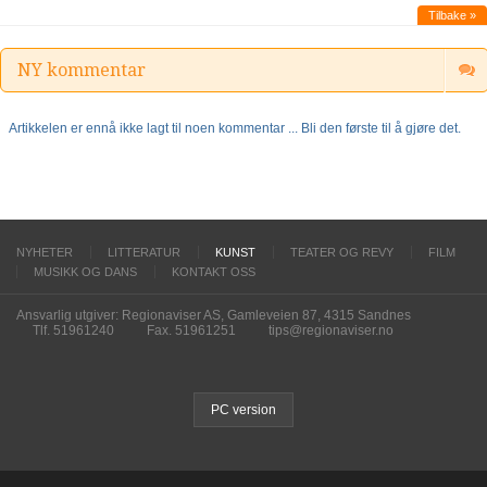
Tilbake »
NY kommentar
Artikkelen er ennå ikke lagt til noen kommentar ... Bli den første til å gjøre det.
NYHETER
LITTERATUR
KUNST
TEATER OG REVY
FILM
MUSIKK OG DANS
KONTAKT OSS
Ansvarlig utgiver: Regionaviser AS, Gamleveien 87, 4315 Sandnes
Tlf. 51961240
Fax. 51961251
tips@regionaviser.no
PC version