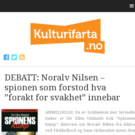
DEBATT: Noralv Nilsen –
spionen som forstod hva
”forakt for svakhet” innebar
ANMELDELSE: En av bokhøstens mer lavmelte
bøker er Siv Ellen Omlands bok ”Spionens
kamp”; historien om Noralv Nilsen fra Hidra
ved Flekkefjord og hans virksomhet innen den