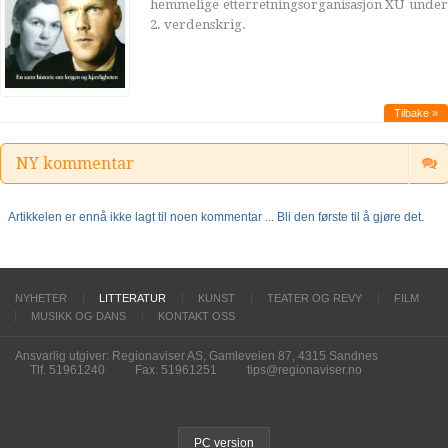
hemmelige etterretningsorganisasjon XU under
2. verdenskrig.
Tilbake »
NY kommentar
Artikkelen er ennå ikke lagt til noen kommentar ... Bli den første til å gjøre det.
NYHETER
LITTERATUR
KUNST
TEATER OG REVY
FILM
MUSIKK OG DANS
KONTAKT OSS
Ansvarlig utgiver: Regionaviser AS, Gamleveien 87, 4315 Sandnes
Tlf. 51961240
Fax. 51961251
tips@regionaviser.no
PC version