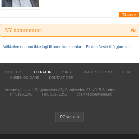
Tilbake »
NY kommentar
Artikkelen er ennå ikke lagt til noen kommentar ... Bli den første til å gjøre det.
NYHETER
LITTERATUR
KUNST
TEATER OG REVY
FILM
MUSIKK OG DANS
KONTAKT OSS
Ansvarlig utgiver: Regionaviser AS, Gamleveien 87, 4315 Sandnes
Tlf. 51961240
Fax. 51961251
tips@regionaviser.no
PC version