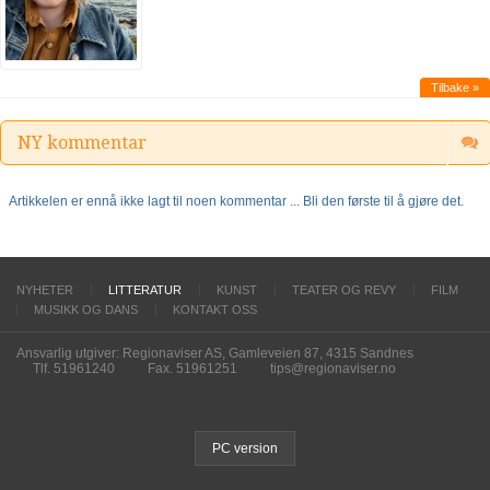
Tilbake »
NY kommentar
Artikkelen er ennå ikke lagt til noen kommentar ... Bli den første til å gjøre det.
NYHETER
LITTERATUR
KUNST
TEATER OG REVY
FILM
MUSIKK OG DANS
KONTAKT OSS
Ansvarlig utgiver: Regionaviser AS, Gamleveien 87, 4315 Sandnes
Tlf. 51961240
Fax. 51961251
tips@regionaviser.no
PC version