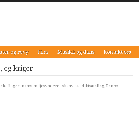
ater og revy
Film
Musikk og dans
Kontakt oss
, og kriger
ekefingeren mot miljøsyndere i sin nyeste diktsamling, Ren sol.