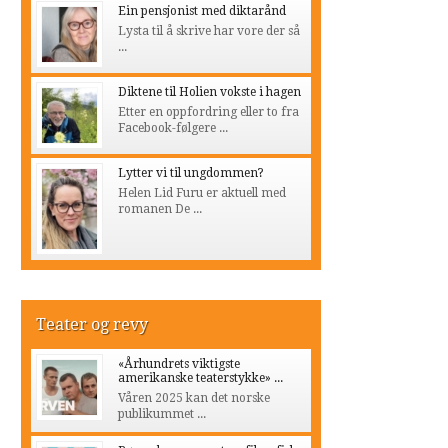
Ein pensjonist med diktarånd
Lysta til å skrive har vore der så
...
Diktene til Holien vokste i hagen
Etter en oppfordring eller to fra
Facebook-følgere ...
Lytter vi til ungdommen?
Helen Lid Furu er aktuell med
romanen De ...
Teater og revy
«Århundrets viktigste
amerikanske teaterstykke» ...
Våren 2025 kan det norske
publikummet ...