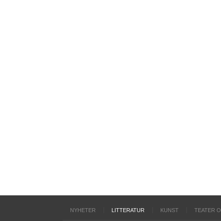
NYHETER
LITTERATUR
KUNST
TEATER 