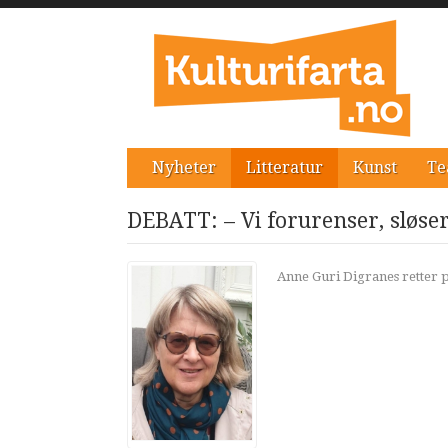
Nyheter
Litteratur
Kunst
Te
DEBATT: – Vi forurenser, sløser
Anne Guri Digranes retter p