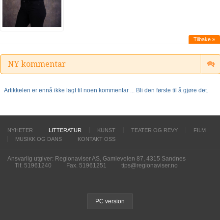
Tilbake »
NY kommentar
Artikkelen er ennå ikke lagt til noen kommentar ... Bli den første til å gjøre det.
NYHETER
LITTERATUR
KUNST
TEATER OG REVY
FILM
MUSIKK OG DANS
KONTAKT OSS
Ansvarlig utgiver: Regionaviser AS, Gamleveien 87, 4315 Sandnes
Tlf. 51961240
Fax. 51961251
tips@regionaviser.no
PC version