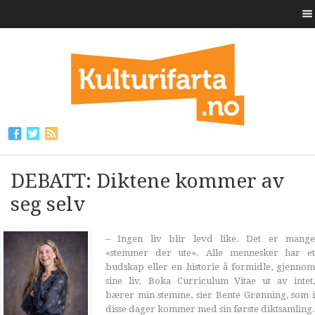
DEBATT: Diktene kommer av
seg selv
– Ingen liv blir levd like. Det er mange
«stemmer der ute». Alle mennesker har et
budskap eller en historie å formidle, gjennom
sine liv. Boka Curriculum Vitae ut av intet,
bærer min stemme, sier Bente Grønning, som i
disse dager kommer med sin første diktsamling.