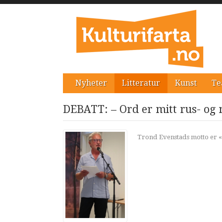
Nyheter
Litteratur
Kunst
Te
DEBATT: – Ord er mitt rus- og 
Trond Evenstads motto er «Al