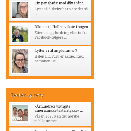
Ein pensjonist med diktarånd
Lysta til å skrive har vore der så
...
Diktene til Holien vokste i hagen
Etter en oppfordring eller to fra
Facebook-følgere ...
Lytter vi til ungdommen?
Helen Lid Furu er aktuell med
romanen De ...
Teater og revy
«Århundrets viktigste
amerikanske teaterstykke» ...
Våren 2025 kan det norske
publikummet ...