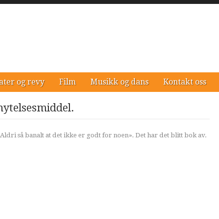
ater og revy
Film
Musikk og dans
Kontakt oss
nytelsesmiddel.
dri så banalt at det ikke er godt for noen». Det har det blitt bok av.