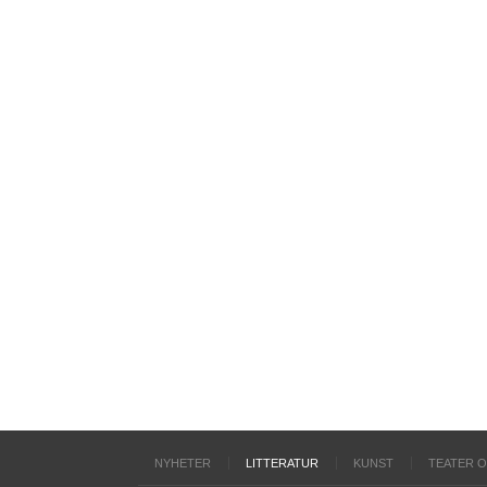
NYHETER
LITTERATUR
KUNST
TEATER 