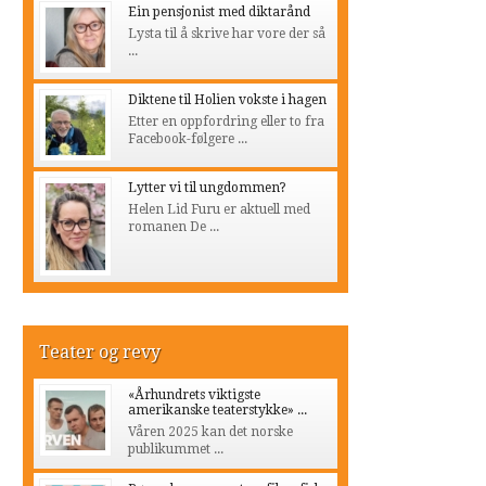
Ein pensjonist med diktarånd
Lysta til å skrive har vore der så
...
Diktene til Holien vokste i hagen
Etter en oppfordring eller to fra
Facebook-følgere ...
Lytter vi til ungdommen?
Helen Lid Furu er aktuell med
romanen De ...
Teater og revy
«Århundrets viktigste
amerikanske teaterstykke» ...
Våren 2025 kan det norske
publikummet ...