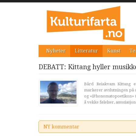
Nyheter
Litteratur
Kunst
Te
DEBATT: Kittang hyller musikke
Bård Reiakvam Kittang er
markerer avslutningen på de
og «iPhonomatopoetikon» (20
å vekke følelser, assosiasjo
NY kommentar