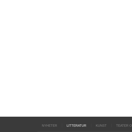
NYHETER
LITTERATUR
KUNST
TEATER 