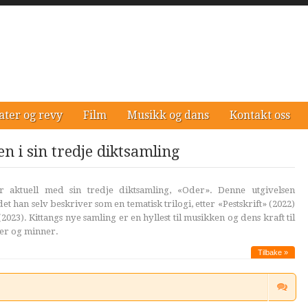
ater og revy
Film
Musikk og dans
Kontakt oss
n i sin tredje diktsamling
 aktuell med sin tredje diktsamling, «Oder». Denne utgivelsen
t han selv beskriver som en tematisk trilogi, etter «Pestskrift» (2022)
23). Kittangs nye samling er en hyllest til musikken og dens kraft til
ner og minner.
Tilbake »