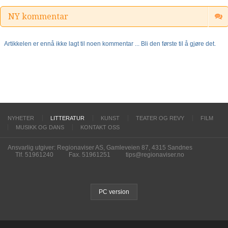
NY kommentar
Artikkelen er ennå ikke lagt til noen kommentar ... Bli den første til å gjøre det.
NYHETER
LITTERATUR
KUNST
TEATER OG REVY
FILM
MUSIKK OG DANS
KONTAKT OSS
Ansvarlig utgiver: Regionaviser AS, Gamleveien 87, 4315 Sandnes
Tlf. 51961240
Fax. 51961251
tips@regionaviser.no
PC version