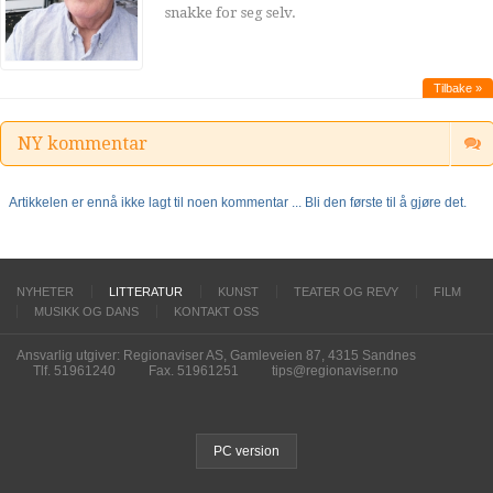
snakke for seg selv.
Tilbake »
NY kommentar
Artikkelen er ennå ikke lagt til noen kommentar ... Bli den første til å gjøre det.
NYHETER
LITTERATUR
KUNST
TEATER OG REVY
FILM
MUSIKK OG DANS
KONTAKT OSS
Ansvarlig utgiver: Regionaviser AS, Gamleveien 87, 4315 Sandnes
Tlf. 51961240
Fax. 51961251
tips@regionaviser.no
PC version