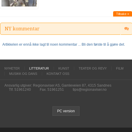
Tilbake »
NY kommentar
Artikkelen er ennå ikke lagt til noen kommentar ... Bli den første til å gjøre det.
NYHETER
LITTERATUR
KUNST
TEATER OG REVY
FILM
MUSIKK OG DANS
KONTAKT OSS
Ansvarlig utgiver: Regionaviser AS, Gamleveien 87, 4315 Sandnes
Tlf. 51961240
Fax. 51961251
tips@regionaviser.no
PC version