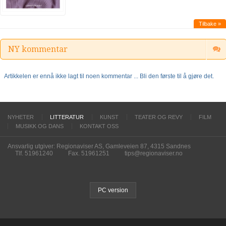
Tilbake »
NY kommentar
Artikkelen er ennå ikke lagt til noen kommentar ... Bli den første til å gjøre det.
NYHETER
LITTERATUR
KUNST
TEATER OG REVY
FILM
MUSIKK OG DANS
KONTAKT OSS
Ansvarlig utgiver: Regionaviser AS, Gamleveien 87, 4315 Sandnes
Tlf. 51961240
Fax. 51961251
tips@regionaviser.no
PC version