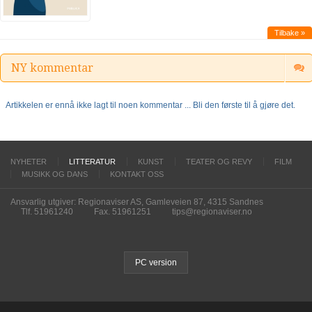
Tilbake »
NY kommentar
Artikkelen er ennå ikke lagt til noen kommentar ... Bli den første til å gjøre det.
NYHETER
LITTERATUR
KUNST
TEATER OG REVY
FILM
MUSIKK OG DANS
KONTAKT OSS
Ansvarlig utgiver: Regionaviser AS, Gamleveien 87, 4315 Sandnes
Tlf. 51961240
Fax. 51961251
tips@regionaviser.no
PC version