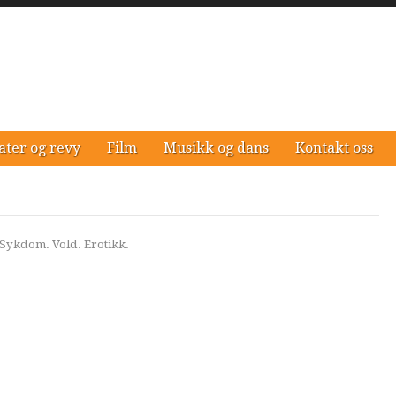
ater og revy
Film
Musikk og dans
Kontakt oss
Sykdom. Vold. Erotikk.