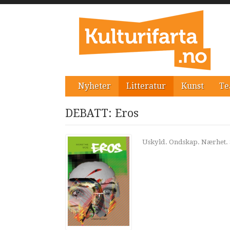
Nyheter
Litteratur
Kunst
Te
DEBATT: Eros
Uskyld. Ondskap. Nærhet. 