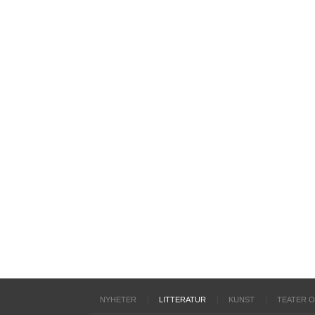
NYHETER
LITTERATUR
KUNST
TEATER 