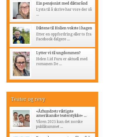
Ein pensjonist med diktarånd
Lysta til å skrive har vore der så
...
Diktene til Holien vokste i hagen
Etter en oppfordring eller to fra
Facebook-følgere ...
Lytter vi til ungdommen?
Helen Lid Furu er aktuell med
romanen De ...
Teater og revy
«Århundrets viktigste
amerikanske teaterstykke» ...
Våren 2025 kan det norske
publikummet ...