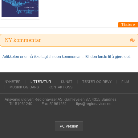
Tilbake »
NY kommentar
Artikkelen er ennå ikke lagt til noen kommentar ... Bli den første til å gjøre det.
NYHETER
LITTERATUR
KUNST
TEATER OG REVY
FILM
MUSIKK OG DANS
KONTAKT OSS
Ansvarlig utgiver: Regionaviser AS, Gamleveien 87, 4315 Sandnes
Tlf. 51961240
Fax. 51961251
tips@regionaviser.no
PC version