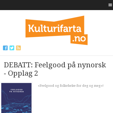
DEBATT: Feelgood på nynorsk
- Opplag 2
«Feelgood og folkehelse for deg og meg»!