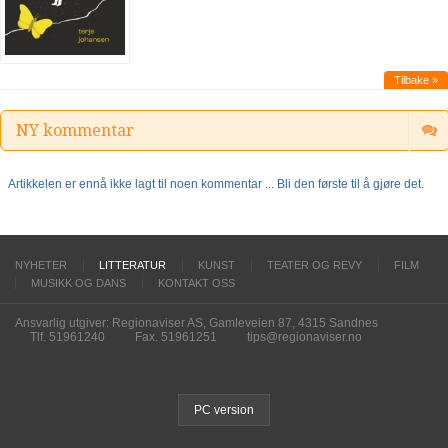
Tilbake »
NY kommentar
Artikkelen er ennå ikke lagt til noen kommentar ... Bli den første til å gjøre det.
NYHETER
LITTERATUR
KUNST
TEATER OG REVY
FILM
MUSIKK OG DANS
KONTAKT OSS
Ansvarlig utgiver: Regionaviser AS, Gamleveien 87, 4315 Sandnes
Tlf. 51961240
Fax. 51961251
tips@regionaviser.no
PC version