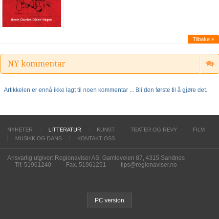
Tilbake »
NY kommentar
Artikkelen er ennå ikke lagt til noen kommentar ... Bli den første til å gjøre det.
NYHETER
LITTERATUR
KUNST
TEATER OG REVY
FILM
MUSIKK OG DANS
KONTAKT OSS
Ansvarlig utgiver: Regionaviser AS, Gamleveien 87, 4315 Sandnes
Tlf. 51961240
Fax. 51961251
tips@regionaviser.no
PC version