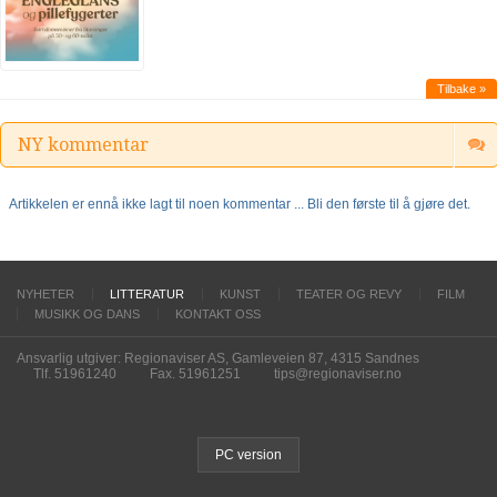
Tilbake »
NY kommentar
Artikkelen er ennå ikke lagt til noen kommentar ... Bli den første til å gjøre det.
NYHETER
LITTERATUR
KUNST
TEATER OG REVY
FILM
MUSIKK OG DANS
KONTAKT OSS
Ansvarlig utgiver: Regionaviser AS, Gamleveien 87, 4315 Sandnes
Tlf. 51961240
Fax. 51961251
tips@regionaviser.no
PC version