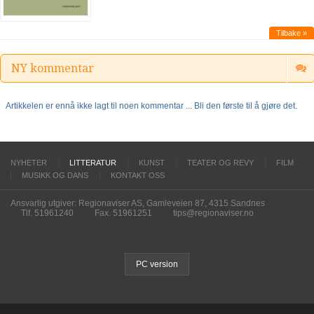
Tilbake »
NY kommentar
Artikkelen er ennå ikke lagt til noen kommentar ... Bli den første til å gjøre det.
NYHETER
LITTERATUR
KUNST
TEATER OG REVY
FILM
MUSIKK OG DANS
KONTAKT OSS
Ansvarlig utgiver: Regionaviser AS, Gamleveien 87, 4315 Sandnes
Tlf. 51961240
Fax. 51961251
tips@regionaviser.no
PC version