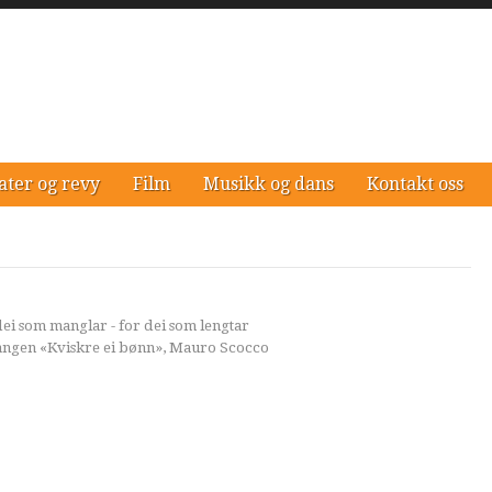
ater og revy
Film
Musikk og dans
Kontakt oss
 dei som manglar - for dei som lengtar
 sangen «Kviskre ei bønn», Mauro Scocco