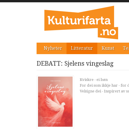
Nyheter
Litteratur
Kunst
Te
DEBATT: Sjelens vingeslag
Kviskre - ei bøn
For dei som ikkje har - for
Velsigne dei - Inspirert av