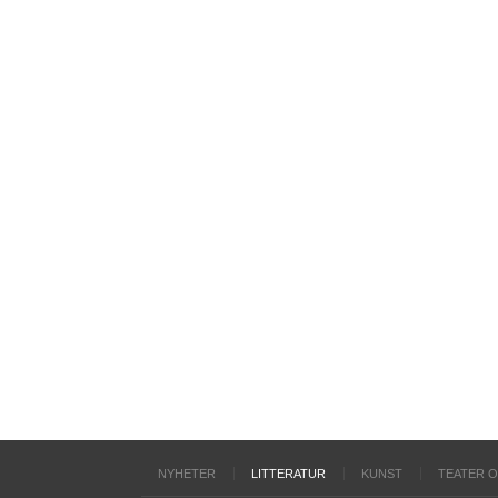
NYHETER
LITTERATUR
KUNST
TEATER 