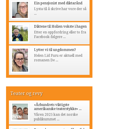
Ein pensjonist med diktarånd
Lysta til å skrive har vore der så
...
Diktene til Holien vokste i hagen
Etter en oppfordring eller to fra
Facebook-følgere ...
Lytter vi til ungdommen?
Helen Lid Furu er aktuell med
romanen De ...
Teater og revy
«Århundrets viktigste
amerikanske teaterstykke» ...
Våren 2025 kan det norske
publikummet ...