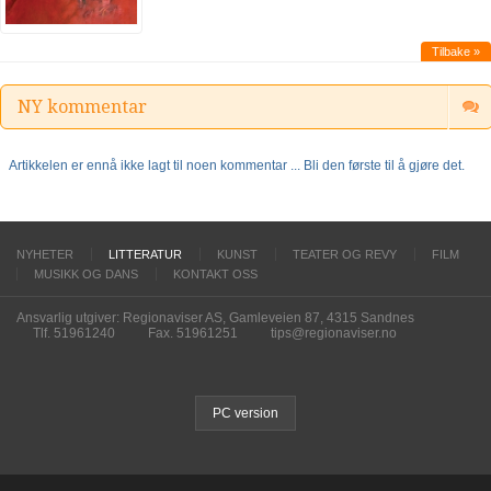
Tilbake »
NY kommentar
Artikkelen er ennå ikke lagt til noen kommentar ... Bli den første til å gjøre det.
NYHETER
LITTERATUR
KUNST
TEATER OG REVY
FILM
MUSIKK OG DANS
KONTAKT OSS
Ansvarlig utgiver: Regionaviser AS, Gamleveien 87, 4315 Sandnes
Tlf. 51961240
Fax. 51961251
tips@regionaviser.no
PC version