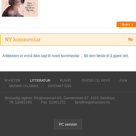
Tilbake »
NY kommentar
Artikkelen er ennå ikke lagt til noen kommentar ... Bli den første til å gjøre det.
NYHETER
LITTERATUR
KUNST
TEATER OG REVY
FILM
MUSIKK OG DANS
KONTAKT OSS
Ansvarlig utgiver: Regionaviser AS, Gamleveien 87, 4315 Sandnes
Tlf. 51961240
Fax. 51961251
tips@regionaviser.no
PC version