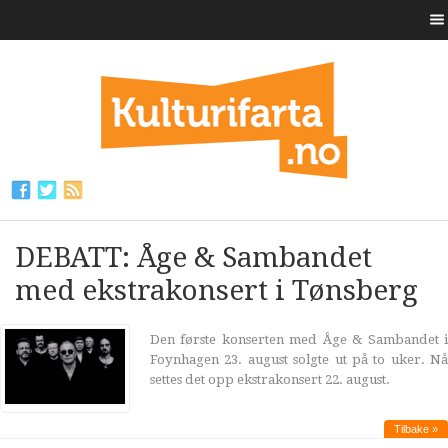
DEBATT: Åge & Sambandet
med ekstrakonsert i Tønsberg
Den første konserten med Åge & Sambandet i
Foynhagen 23. august solgte ut på to uker. Nå
settes det opp ekstrakonsert 22. august.
Tilbake »