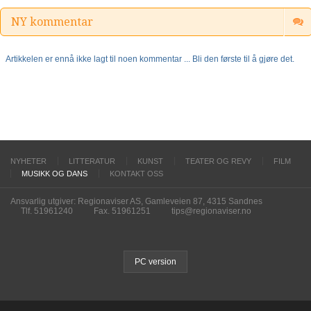
NY kommentar
Artikkelen er ennå ikke lagt til noen kommentar ... Bli den første til å gjøre det.
NYHETER
LITTERATUR
KUNST
TEATER OG REVY
FILM
MUSIKK OG DANS
KONTAKT OSS
Ansvarlig utgiver: Regionaviser AS, Gamleveien 87, 4315 Sandnes
Tlf. 51961240
Fax. 51961251
tips@regionaviser.no
PC version