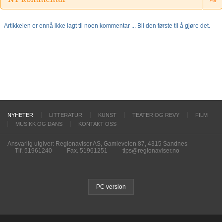
Artikkelen er ennå ikke lagt til noen kommentar ... Bli den første til å gjøre det.
NYHETER
LITTERATUR
KUNST
TEATER OG REVY
FILM
MUSIKK OG DANS
KONTAKT OSS
Ansvarlig utgiver: Regionaviser AS, Gamleveien 87, 4315 Sandnes
Tlf. 51961240
Fax. 51961251
tips@regionaviser.no
PC version