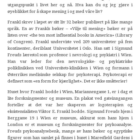
utgangspunkt i livet her og nå. Hva kan du og jeg gjøre i
øyeblikket for å skape mening i og med våre liv?
Frankl skrev i løpet av sitt liv 32 bøker publisert på like mange
språk. En av Frankls bøker – «Vilje til mening» bøker er på
listen over «the ten most influential books in America» (Library
of Congress). Frankl underviste ved 209 universiteter på fem
kontinenter, deriblant Universitetet i Oslo. Han satt i Sigmund
Freuds lærestol som professor i nevrologi og psykiatri i Wien.
Han var leder for den nevrologiske- og psykiatriske
poliklinikken ved Universitets-klinikken i Wien og formann i
Østerrikes medisinske selskap for psykoterapi. Psykoterapi er
definert som «en form for kjærlighet». Det er ikke småtterier!
Huset hvor Frankl bodde i Wien, Mariannengasse 1, er i dag et
lite forskningssenter og museum. En plakat ved gateinngangen
forteller at det var her skaperen av logoterapien og
eksistensialisten Viktor E. Frankl bodde. Sigmund Freuds hjem i
Berggasse 19 i Wien er museum, akkurat som hans hjem i
London er et museum og forskningssenter for psykoanalyse.
Freuds psykoanalysebenk, mange av hans bøker og egyptiske
figurer som han samlet på finnes i huset i Maresfield Gardens i