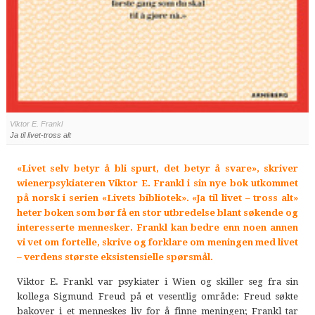
Viktor E. Frankl
Ja til livet-tross alt
«Livet selv betyr å bli spurt, det betyr å svare», skriver
wienerpsykiateren Viktor E. Frankl i sin nye bok utkommet
på norsk i serien «Livets bibliotek». «Ja til livet – tross alt»
heter boken som bør få en stor utbredelse blant søkende og
interesserte mennesker. Frankl kan bedre enn noen annen
vi vet om fortelle, skrive og forklare om meningen med livet
– verdens største eksistensielle spørsmål.
Viktor E. Frankl var psykiater i Wien og skiller seg fra sin
kollega Sigmund Freud på et vesentlig område: Freud søkte
bakover i et menneskes liv for å finne meningen; Frankl tar