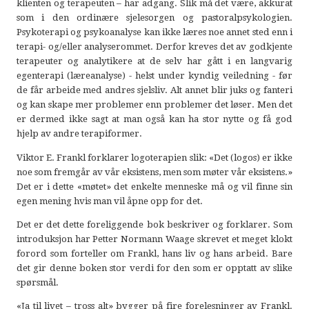
klienten og terapeuten – har adgang. Slik må det være, akkurat
som i den ordinære sjelesorgen og pastoralpsykologien.
Psykoterapi og psykoanalyse kan ikke læres noe annet sted enn i
terapi- og/eller analyserommet. Derfor kreves det av godkjente
terapeuter og analytikere at de selv har gått i en langvarig
egenterapi (læreanalyse) - helst under kyndig veiledning - før
de får arbeide med andres sjelsliv. Alt annet blir juks og fanteri
og kan skape mer problemer enn problemer det løser. Men det
er dermed ikke sagt at man også kan ha stor nytte og få god
hjelp av andre terapiformer.
Viktor E. Frankl forklarer logoterapien slik: «Det (logos) er ikke
noe som fremgår av vår eksistens, men som møter vår eksistens.»
Det er i dette «møtet» det enkelte menneske må og vil finne sin
egen mening hvis man vil åpne opp for det.
Det er det dette foreliggende bok beskriver og forklarer. Som
introduksjon har Petter Normann Waage skrevet et meget klokt
forord som forteller om Frankl, hans liv og hans arbeid. Bare
det gir denne boken stor verdi for den som er opptatt av slike
spørsmål.
«Ja til livet – tross alt» bygger på fire forelesninger av Frankl.