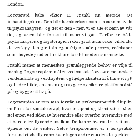
London.
Logoterapi kalte Viktor E. Frankl sin metode. Og
behandlingsform. Den blir karakterisert som «en sunn motvekt
til psykoanalysen», og det er den – men vi er alle et barn av vår
tid, og veien blir fortsatt til mens vi går. Derfor er både
psykoanalysen og logoterapien i den grad mennesker vil bruke
de verktøy den gir i sin egen frigjørende prosess, redskaper
som i høyeste grad er brukbare for det moderne menneske.
Frankl mener at menneskets grunnleggende behov er vilje til
mening. Logoterapiens mål er ved samtale å avsløre menneskets
verdensbilde og verdisystem, og hjelpe klienten til å finne et nytt
og bedre bilde, en annen og tryggere og sikrere plattform å stå
på og bygge sitt liv på.
Logoterapien er som man forstår en psykoterapeutisk disiplin,
en form for samtaleterapi, hvor terapeut og klient sitter på en
stol enten ved siden av hverandre eller overfor hverandre med
et bord eller lignende imellom. De kan se hverandre rett inn i
øynene om de ønsker. Selve terapirommet er i terapeutisk
forstand et «hellig rom» hvor ingen andre enn den det gjelder –