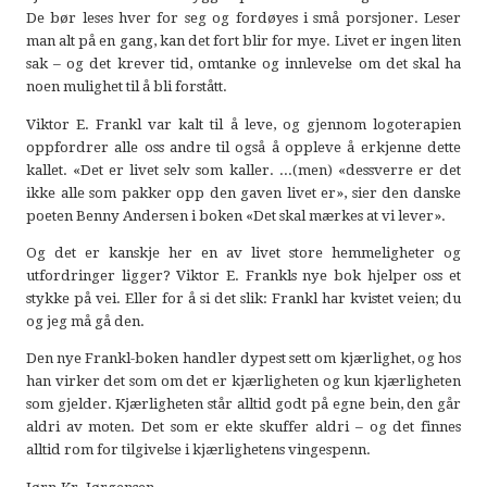
De bør leses hver for seg og fordøyes i små porsjoner. Leser
man alt på en gang, kan det fort blir for mye. Livet er ingen liten
sak – og det krever tid, omtanke og innlevelse om det skal ha
noen mulighet til å bli forstått.
Viktor E. Frankl var kalt til å leve, og gjennom logoterapien
oppfordrer alle oss andre til også å oppleve å erkjenne dette
kallet. «Det er livet selv som kaller. ...(men) «dessverre er det
ikke alle som pakker opp den gaven livet er», sier den danske
poeten Benny Andersen i boken «Det skal mærkes at vi lever».
Og det er kanskje her en av livet store hemmeligheter og
utfordringer ligger? Viktor E. Frankls nye bok hjelper oss et
stykke på vei. Eller for å si det slik: Frankl har kvistet veien; du
og jeg må gå den.
Den nye Frankl-boken handler dypest sett om kjærlighet, og hos
han virker det som om det er kjærligheten og kun kjærligheten
som gjelder. Kjærligheten står alltid godt på egne bein, den går
aldri av moten. Det som er ekte skuffer aldri – og det finnes
alltid rom for tilgivelse i kjærlighetens vingespenn.