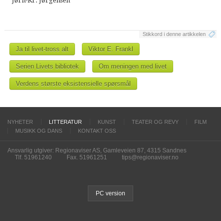
Jørn-Kr. Jørgensen
Stikkord i denne artikkelen
Ja til livet-tross alt
Viktor E. Frankl
Serien Livets bibliotek
Om meningen med livet
Verdens største eksistensielle spørsmål
NYHETER
LITTERATUR
KUNST
TEATER OG REVY
FILM
MUSIKK OG DANS
KONTAKT OSS
Ansvarlig utgiver: Regionaviser AS, Gamleveien 87, 4315 Sandnes
Tlf. 51961240
Fax. 51961251
tips@regionaviser.no
PC version