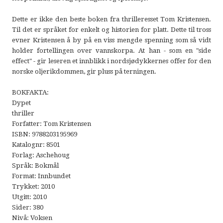
Dette er ikke den beste boken fra thrilleresset Tom Kristensen.
Til det er språket for enkelt og historien for platt. Dette til tross
evner Kristensen å by på en viss mengde spenning som så vidt
holder fortellingen over vannskorpa. At han - som en "side
effect" - gir leseren et innblikk i nordsjødykkernes offer for den
norske oljerikdommen, gir pluss på terningen.
BOKFAKTA:
Dypet
thriller
Forfatter: Tom Kristensen
ISBN: 9788203195969
Katalognr: 8501
Forlag: Aschehoug
Språk: Bokmål
Format: Innbundet
Trykket: 2010
Utgitt: 2010
Sider: 380
Nivå: Voksen