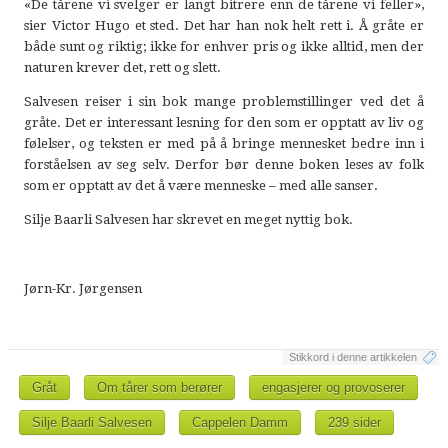
«De tårene vi svelger er langt bitrere enn de tårene vi feller»,
sier Victor Hugo et sted. Det har han nok helt rett i. Å gråte er
både sunt og riktig; ikke for enhver pris og ikke alltid, men der
naturen krever det, rett og slett.
Salvesen reiser i sin bok mange problemstillinger ved det å
gråte. Det er interessant lesning for den som er opptatt av liv og
følelser, og teksten er med på å bringe mennesket bedre inn i
forståelsen av seg selv. Derfor bør denne boken leses av folk
som er opptatt av det å være menneske – med alle sanser.
Silje Baarli Salvesen har skrevet en meget nyttig bok.
Jørn-Kr. Jørgensen
Stikkord i denne artikkelen
Gråt
Om tårer som berører
engasjerer og provoserer
Silje Baarli Salvesen
Cappelen Damm
239 sider