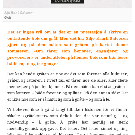
Silje Baarli Salvesen
Gråt
Det er ingen tvil om at det er en prestasjon å skrive en
omfattende bok om gråt. Men det har Silje Baarli Salvesen
gjort og på den måten satt gråten på kartet denne
sommeren. «Om tårer som berører, engasjerer og
provoserer» er undertittelen på hennes bok som bør leses
både en, to og tre ganger.
Det kan hende gråten er noe av det som forener alle kulturer,
gråten og latteren. I hvert fall er tårer noe de aller, aller fleste
mennesker på jorden kjenner. På den måten kan vi si at gråten –
som latteren – både forener og splitter. På den annen side: Det
er ikke noe som er så naturlig som å gråte – og som å le.
Vi behøver ikke å gå så langt tilbake i historien før vi finner
såkalte «gråtekoner» som deltok der det var naturlig – og
nødvendig – å gråte. Å gråte har nemlig en sterk
mentalhygienisk oppgave: Det letter. Det letter sinnet og ting
blir om ikke enklere, så klarere. Og vi kommer oss på en