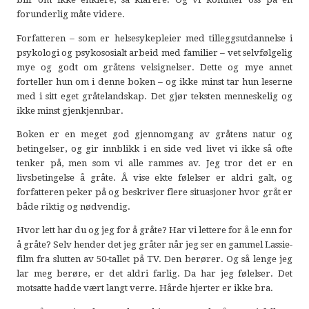
forunderlig måte videre.
Forfatteren – som er helsesykepleier med tilleggsutdannelse i
psykologi og psykososialt arbeid med familier – vet selvfølgelig
mye og godt om gråtens velsignelser. Dette og mye annet
forteller hun om i denne boken – og ikke minst tar hun leserne
med i sitt eget gråtelandskap. Det gjør teksten menneskelig og
ikke minst gjenkjennbar.
Boken er en meget god gjennomgang av gråtens natur og
betingelser, og gir innblikk i en side ved livet vi ikke så ofte
tenker på, men som vi alle rammes av. Jeg tror det er en
livsbetingelse å gråte. Å vise ekte følelser er aldri galt, og
forfatteren peker på og beskriver flere situasjoner hvor gråt er
både riktig og nødvendig.
Hvor lett har du og jeg for å gråte? Har vi lettere for å le enn for
å gråte? Selv hender det jeg gråter når jeg ser en gammel Lassie-
film fra slutten av 50-tallet på TV. Den berører. Og så lenge jeg
lar meg berøre, er det aldri farlig. Da har jeg følelser. Det
motsatte hadde vært langt verre. Hårde hjerter er ikke bra.