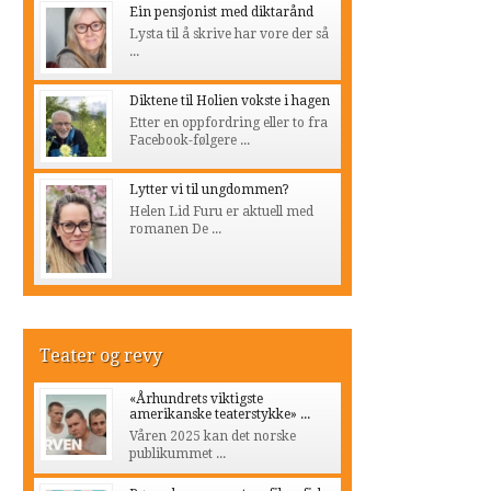
Ein pensjonist med diktarånd
Lysta til å skrive har vore der så
...
Diktene til Holien vokste i hagen
Etter en oppfordring eller to fra
Facebook-følgere ...
Lytter vi til ungdommen?
Helen Lid Furu er aktuell med
romanen De ...
Teater og revy
«Århundrets viktigste
amerikanske teaterstykke» ...
Våren 2025 kan det norske
publikummet ...