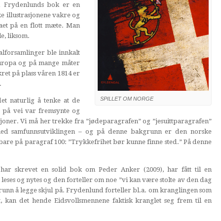
d Frydenlunds bok er en
ke illustrasjonene vakre og
et på en flott mæte. Man
e, liksom.
alforsamlinger ble innkalt
 Europa og på mange måter
ret på plass våren 1814 er
.
SPILLET OM NORGE
t naturlig å tenke at de
 på vei var fremsynte og
tuasjoner. Vi må her trekke fra ”jødeparagrafen” og ”jesuittparagrafen”
t med samfunnsutviklingen – og på denne bakgrunn er den norske
are på paragraf 100: ”Trykkefrihet bør kunne finne sted.” På denne
har skrevet en solid bok om Peder Anker (2009), har fått til en
ses og nytes og den forteller om noe ”vi kan være stolte av den dag
grunn å legge skjul på. Frydenlund forteller bl.a. om kranglingen som
lt, kan det hende Eidsvollsmennene faktisk kranglet seg frem til en