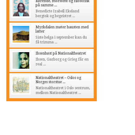
Rørende, morsomt og filosofisk
på samme ...
Benedicte Izabell Ekeland
bergtok og begeistret ...
Myrkdalen møter hausten med
latter
Siste helga i september kan du
få trimma ...
Ibsenhøst på Nationaltheatret
Ibsen, Garborg og Grieg får en
real ...
Nationaltheatret – Oslos og
Norges storstue ...
Nationaltheatret i Oslo sentrum,
mellom Nationaltheatret ...