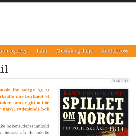
ater og revy
Film
Musikk og dans
Kontakt oss
il
01.06.2014
ebneår for Norge og at
rksatte noe bortimot et
øker som er gitt ut i år
or Bård Frydenlunds bok
ike bøkene, deres innhold
n hensikt når de enkelte