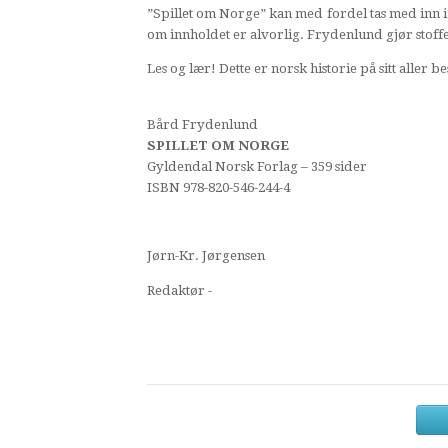
”Spillet om Norge” kan med fordel tas med inn 
om innholdet er alvorlig. Frydenlund gjør stoffet l
Les og lær! Dette er norsk historie på sitt aller be
Bård Frydenlund
SPILLET OM NORGE
Gyldendal Norsk Forlag – 359 sider
ISBN 978-820-546-244-4
Jørn-Kr. Jørgensen
Redaktør -