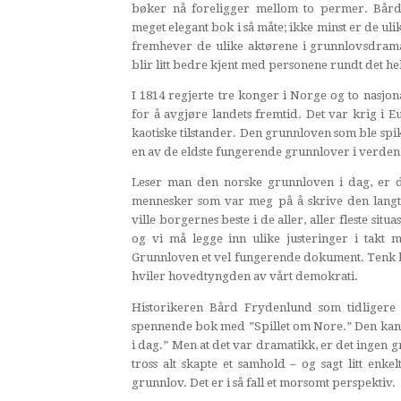
bøker nå foreligger mellom to permer. Bår
meget elegant bok i så måte; ikke minst er de uli
fremhever de ulike aktørene i grunnlovsdrama
blir litt bedre kjent med personene rundt det hel
I 1814 regjerte tre konger i Norge og to nasjon
for å avgjøre landets fremtid. Det var krig i
kaotiske tilstander. Den grunnloven som ble spik
en av de eldste fungerende grunnlover i verden
Leser man den norske grunnloven i dag, er de
mennesker som var meg på å skrive den langt
ville borgernes beste i de aller, aller fleste si
og vi må legge inn ulike justeringer i tak
Grunnloven et vel fungerende dokument. Tenk b
hviler hovedtyngden av vårt demokrati.
Historikeren Bård Frydenlund som tidligere 
spennende bok med ”Spillet om Nore.” Den kan le
i dag.” Men at det var dramatikk, er det ingen 
tross alt skapte et samhold – og sagt litt enke
grunnlov. Det er i så fall et morsomt perspektiv.