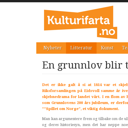
Nyheter
Litteratur
Kunst
Te
En grunnlov blir t
Det er ikke galt å si at 1814 var et skj
Riksforsamlingen på Eidsvoll samme år ive
skjebnedrama for landet vårt. I en flom av b
som Grunnlovens 200 års jubileum, er derf
””Spillet om Norge”, et viktig dokument.
Man kan argumentere frem og tilbake om de ul
og deres historiesyn, men det har neppe noe