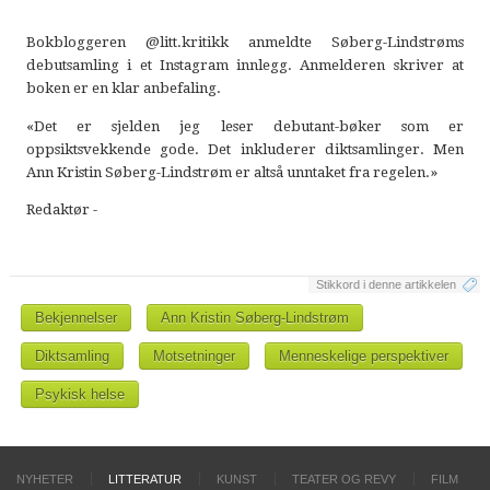
Bokbloggeren @litt.kritikk anmeldte Søberg-Lindstrøms
debutsamling i et Instagram innlegg. Anmelderen skriver at
boken er en klar anbefaling.
«Det er sjelden jeg leser debutant-bøker som er
oppsiktsvekkende gode. Det inkluderer diktsamlinger. Men
Ann Kristin Søberg-Lindstrøm er altså unntaket fra regelen.»
Redaktør -
Stikkord i denne artikkelen
Bekjennelser
Ann Kristin Søberg-Lindstrøm
Diktsamling
Motsetninger
Menneskelige perspektiver
Psykisk helse
NYHETER
LITTERATUR
KUNST
TEATER OG REVY
FILM