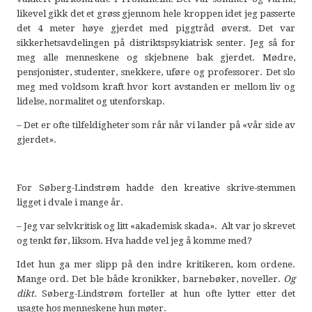
likevel gikk det et grøss gjennom hele kroppen idet jeg passerte
det 4 meter høye gjerdet med piggtråd øverst. Det var
sikkerhetsavdelingen på distriktspsykiatrisk senter. Jeg så for
meg alle menneskene og skjebnene bak gjerdet. Mødre,
pensjonister, studenter, snekkere, uføre og professorer. Det slo
meg med voldsom kraft hvor kort avstanden er mellom liv og
lidelse, normalitet og utenforskap.
– Det er ofte tilfeldigheter som rår når vi lander på «vår side av
gjerdet».
For Søberg-Lindstrøm hadde den kreative skrive-stemmen
ligget i dvale i mange år.
– Jeg var selvkritisk og litt «akademisk skada». Alt var jo skrevet
og tenkt før, liksom. Hva hadde vel jeg å komme med?
Idet hun ga mer slipp på den indre kritikeren, kom ordene.
Mange ord. Det ble både kronikker, barnebøker, noveller.
Og
dikt.
Søberg-Lindstrøm forteller at hun ofte lytter etter det
usagte hos menneskene hun møter.