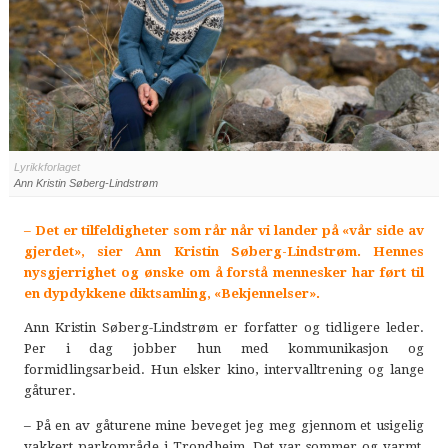
Lyrikkforlaget
Ann Kristin Søberg-Lindstrøm
– Det er tilfeldigheter som rår når vi lander på «vår side av
gjerdet», sier Ann Kristin Søberg-Lindstrøm. Hennes
nysgjerrighet og ønske om å forstå mennesker har ført til
en dypdykkene diktsamling, «Bekjennelser».
Ann Kristin Søberg-Lindstrøm er forfatter og tidligere leder.
Per i dag jobber hun med kommunikasjon og
formidlingsarbeid. Hun elsker kino, intervalltrening og lange
gåturer.
– På en av gåturene mine beveget jeg meg gjennom et usigelig
vakkert parkområde i Trondheim. Det var sommer og varmt,