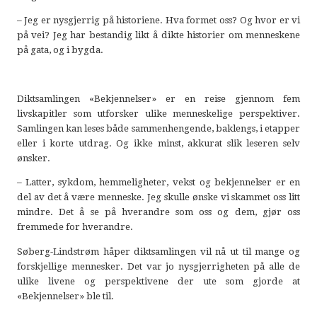
– Jeg er nysgjerrig på historiene. Hva formet oss? Og hvor er vi
på vei? Jeg har bestandig likt å dikte historier om menneskene
på gata, og i bygda.
Diktsamlingen «Bekjennelser» er en reise gjennom fem
livskapitler som utforsker ulike menneskelige perspektiver.
Samlingen kan leses både sammenhengende, baklengs, i etapper
eller i korte utdrag. Og ikke minst, akkurat slik leseren selv
ønsker.
– Latter, sykdom, hemmeligheter, vekst og bekjennelser er en
del av det å være menneske. Jeg skulle ønske vi skammet oss litt
mindre. Det å se på hverandre som oss og dem, gjør oss
fremmede for hverandre.
Søberg-Lindstrøm håper diktsamlingen vil nå ut til mange og
forskjellige mennesker. Det var jo nysgjerrigheten på alle de
ulike livene og perspektivene der ute som gjorde at
«Bekjennelser» ble til.