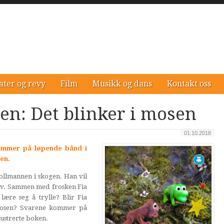
ater og revy
Film
Musikk og dans
Kontakt oss
en: Det blinker i mosen
01.10.2018
ommer på løpende bånd i
en.
ollmannen i skogen. Han vil
stav. Sammen med frosken Fia
lære seg å trylle? Blir Fia
 mosen? Svarene kommer på
ustrerte boken.