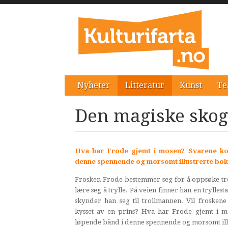
Nyheter
Litteratur
Kunst
Te
Den magiske skog
Hva har Frode gjemt i mosen? Svarene k
denne spennende og morsomt illustrerte bok
Frosken Frode bestemmer seg for å oppsøke tr
lære seg å trylle. På veien finner han en trylle
skynder han seg til trollmannen. Vil froskene 
kysset av en prins? Hva har Frode gjemt i
løpende bånd i denne spennende og morsomt ill