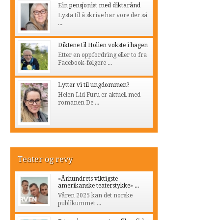
Ein pensjonist med diktarånd
Lysta til å skrive har vore der så
...
Diktene til Holien vokste i hagen
Etter en oppfordring eller to fra
Facebook-følgere ...
Lytter vi til ungdommen?
Helen Lid Furu er aktuell med
romanen De ...
Teater og revy
«Århundrets viktigste
amerikanske teaterstykke» ...
Våren 2025 kan det norske
publikummet ...