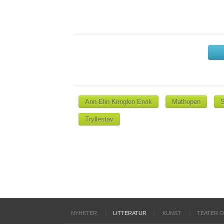
Ann-Elin Kringlen Ervik
Mathopen
Tryllestav
NYHETER
LITTERATUR
KUNST
TEATER 