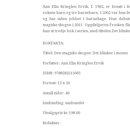
Ann Elin Kringlen Ervik, f. 1962, er bosatt i 
voksne barn og tre barnebarn. I 2002 var hun f
og har siden jobbet i barnehage. Hun debu
magiske skogen i 2015. Oppfølgeren Frosken får
hun ut tredje bok i serien, med tittelen Det blink
BOKFAKTA:
Tittel: Den magiske skogen: Det blinker i mosen
Forfatter: Ann Elin Kringlen Ervik
ISBN: 9788282515665
Format: 13 x 20
Antall sider: 40
Innbinding: innbundet
Utsalgspris kr 198.00
Redaktør -