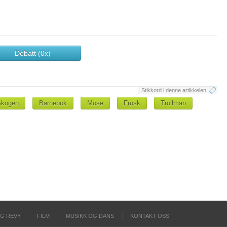
Debatt (0x)
Stikkord i denne artikkelen
Skogen
Barnebok
Mose
Frosk
Trollman
OG REVY
FILM
MUSIKK OG DANS
KONTAKT OSS