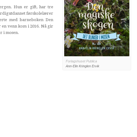
Bergen. Hun er gift, har tre
erdigutdannet førskolelærer
terte med barneboken Den
 en venn kom i 2016. Nå gir
er i mosen.
Forlagshuset Publica
Ann-Elin Kringlen Ervik