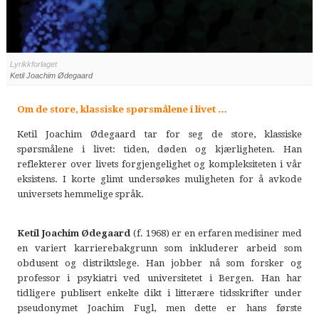
Lyrikkforlaget
Ketil Joachim Ødegaard
Om de store, klassiske spørsmålene i livet …
Ketil Joachim Ødegaard tar for seg de store, klassiske
spørsmålene i livet: tiden, døden og kjærligheten. Han
reflekterer over livets forgjengelighet og kompleksiteten i vår
eksistens. I korte glimt undersøkes muligheten for å avkode
universets hemmelige språk.
Ketil Joachim Ødegaard
(f. 1968) er en erfaren medisiner med
en variert karrierebakgrunn som inkluderer arbeid som
obdusent og distriktslege. Han jobber nå som forsker og
professor i psykiatri ved universitetet i Bergen. Han har
tidligere publisert enkelte dikt i litterære tidsskrifter under
pseudonymet Joachim Fugl, men dette er hans første