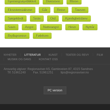
Gjerningsøyeblikket
Drømmen
Minne
Eksistensialisme
Går
Reise
Tausen
Sørgekledt
Siste
Ord
Kjærlighetsbrev
Savn
Angst
Natteangst
Hevn
Nyttår
Bryllupsreise
Følelsen
NYHETER
LITTERATUR
KUNST
TEATER OG REVY
FILM
MUSIKK OG DANS
KONTAKT OSS
Ansvarlig utgiver: Regionaviser AS, Gamleveien 87, 4315 Sandnes
Tlf. 51961240
Fax. 51961251
tips@regionaviser.no
PC version