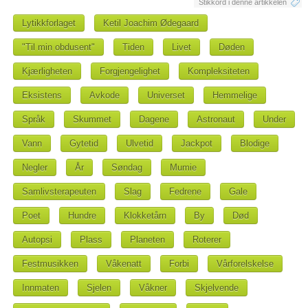
Stikkord i denne artikkelen
Lytikkforlaget
Ketil Joachim Ødegaard
"Til min obdusent"
Tiden
Livet
Døden
Kjærligheten
Forgjengelighet
Kompleksiteten
Eksistens
Avkode
Universet
Hemmelige
Språk
Skummet
Dagene
Astronaut
Under
Vann
Gytetid
Ulvetid
Jackpot
Blodige
Negler
År
Søndag
Mumie
Samlivsterapeuten
Slag
Fedrene
Gale
Poet
Hundre
Klokketårn
By
Død
Autopsi
Plass
Planeten
Roterer
Festmusikken
Våkenatt
Forbi
Vårforelskelse
Innmaten
Sjelen
Våkner
Skjelvende