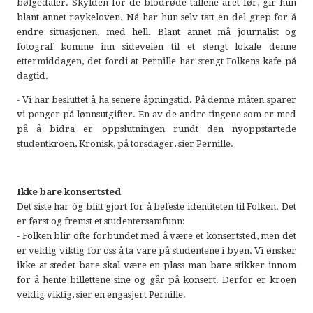
bølgedaler. Skylden for de blodrøde tallene året før, gir hun
blant annet røykeloven. Nå har hun selv tatt en del grep for å
endre situasjonen, med hell. Blant annet må journalist og
fotograf komme inn sideveien til et stengt lokale denne
ettermiddagen, det fordi at Pernille har stengt Folkens kafe på
dagtid.
- Vi har besluttet å ha senere åpningstid. På denne måten sparer
vi penger på lønnsutgifter. En av de andre tingene som er med
på å bidra er oppslutningen rundt den nyoppstartede
studentkroen, Kronisk, på torsdager, sier Pernille.
Ikke bare konsertsted
Det siste har òg blitt gjort for å befeste identiteten til Folken. Det
er først og fremst et studentersamfunn:
- Folken blir ofte forbundet med å være et konsertsted, men det
er veldig viktig for oss å ta vare på studentene i byen. Vi ønsker
ikke at stedet bare skal være en plass man bare stikker innom
for å hente billettene sine og går på konsert. Derfor er kroen
veldig viktig, sier en engasjert Pernille.