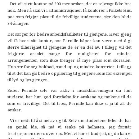
- Det vil si ett kontor på 300 mennesker, det er selvsagt ikke bra
nok. Men nå skal vi i administrasjonen få kontorer i Folkets Hus,
noe som frigjør plass til de frivillige studentene, sier den blide
34-åringen.
Det sørger for bedre arbeidsfasiliteter til gjengene. Hver gjeng
vil få hvert sitt kontor, noe Pernille håper kan være med å gi
større tilhørighet til gjengene de er en del av. I tillegg vil det
frigjorte arealet sørge for muligheter for mindre
arrangementer, som ikke trenger så mye plass som storsalen.
Hun ser for seg bokbad, stand up og mindre konserter. I tillegg
til at det kan gis bedre opplæring til gjengene, som for eksempel
til lyd og lys-gjengen.
Siden Pernille selv var aktiv i musikkforeningen da hun
studerte, har hun god forståelse for ønskene og tankene til de
som er frivillige. Det til tross, Pernille kan ikke si ja til alt de
ønsker.
- Vi er nødt til å si nei av og til. Selv om studentene føler de har
en genial ide, så må vi tenke på helheten. Jeg forstår
frustrasjonen deres over oss. Men vi har et budsjett, og da kan vi