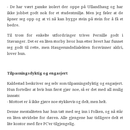
- De har vært ganske isolert der oppe på Ullandhaug og har
ikke jobbet godt nok for et studentmiljø. Men jeg føler at de
åpner seg opp og at vi nå kan bygge stein på stein for å få et
bedre.
Til tross for enkelte utfordringer trives Pernille godt i
Stavanger. Det er en liten storby hvor hun etter hvert har funnet
seg godt til rette, men Haugesundsdialekten forsvinner aldri,
lover hun.
Tilpasningsdyktig og engasjert
Kaldestad beskriver seg selv som tilpasningsdyktig og engasjert.
Hun forteller at hvis hun først gjør noe, så er det med all mulig
innsats:
- Mottoet er å ikke gjøre noe stykkevis og delt, men helt.
Denne mentaliteten har hun tatt med seg inn i Folken, og nå står
en liten utvidelse for døren. Alle gjengene har tidligere delt et
lite kontor med fire PC’er tilgjengelig.