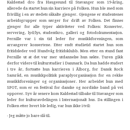
Kaldestad dro fra Haugesund til Stavanger som 19-åring,
allerede da startet hun sin karriere på Folken. Hun ble med som
frivillig i en av stedets såkalte gjenger. Gjengene er studentenes
arbeidsgrupper som sørger for drift av Folken. Det finnes
gjenger for alle typer aktiviteter ved Folken: Konserter,
servering, lyd/lys, studentkro, galleri og fotodokumentasjon.
Pernille var i sin tid leder for musikkforeningen, som
arrangerer konsertene. Etter endt studietid startet hun som
fritidsleder ved Hundvåg fritidsklubb. Men etter en stund fant
Pernille ut at det var mer utdannelse hun søkte. Turen gikk
derfor videre til kulturstudier i Danmark. Da hun hadde studert
i tre år, fortsatte hun karrieren i Ålborg, for Dansk Rock
Samråd, en musikkpolitisk paraplyorganisasjon for en rekke
musikkforeninger og organisasjoner. Her arbeidet hun med
SPOT, som er en festival for danske og nordiske band på vei
oppover. Syv år senere kom Kaldestad tilbake til Stavanger som
leder for kulturavdelingen i Internasjonalt hus. Da stillingen i
Folken etter hvert ble ledig, var hun ikke i tvil:
- Jeg måtte jo bare slå til.