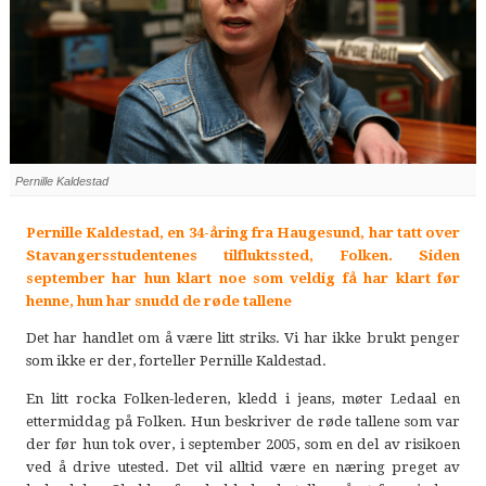
Pernille Kaldestad
Pernille Kaldestad, en 34-åring fra Haugesund, har tatt over
Stavangersstudentenes tilfluktssted, Folken. Siden
september har hun klart noe som veldig få har klart før
henne, hun har snudd de røde tallene
Det har handlet om å være litt striks. Vi har ikke brukt penger
som ikke er der, forteller Pernille Kaldestad.
En litt rocka Folken-lederen, kledd i jeans, møter Ledaal en
ettermiddag på Folken. Hun beskriver de røde tallene som var
der før hun tok over, i september 2005, som en del av risikoen
ved å drive utested. Det vil alltid være en næring preget av