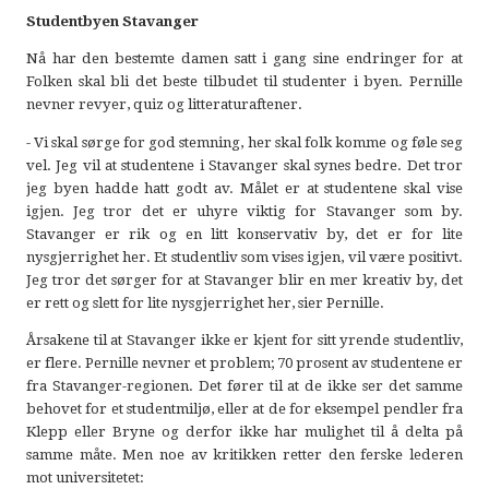
Studentbyen Stavanger
Nå har den bestemte damen satt i gang sine endringer for at
Folken skal bli det beste tilbudet til studenter i byen. Pernille
nevner revyer, quiz og litteraturaftener.
- Vi skal sørge for god stemning, her skal folk komme og føle seg
vel. Jeg vil at studentene i Stavanger skal synes bedre. Det tror
jeg byen hadde hatt godt av. Målet er at studentene skal vise
igjen. Jeg tror det er uhyre viktig for Stavanger som by.
Stavanger er rik og en litt konservativ by, det er for lite
nysgjerrighet her. Et studentliv som vises igjen, vil være positivt.
Jeg tror det sørger for at Stavanger blir en mer kreativ by, det
er rett og slett for lite nysgjerrighet her, sier Pernille.
Årsakene til at Stavanger ikke er kjent for sitt yrende studentliv,
er flere. Pernille nevner et problem; 70 prosent av studentene er
fra Stavanger-regionen. Det fører til at de ikke ser det samme
behovet for et studentmiljø, eller at de for eksempel pendler fra
Klepp eller Bryne og derfor ikke har mulighet til å delta på
samme måte. Men noe av kritikken retter den ferske lederen
mot universitetet: