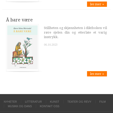
les mer »
Å bare være
Stillheten og skjønnheten i diktboken vil
røre sjelen din og etterlate et varig
inntrykk.
06.10.2023
les mer »
NYHETER
LITTERATUR
KUNST
TEATER OG REVY
FILM
MUSIKK OG DANS
KONTAKT OSS