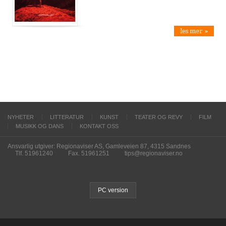
les mer »
NYHETER
LITTERATUR
KUNST
TEATER OG REVY
FILM
MUSIKK OG DANS
KONTAKT OSS
Ansvarlig utgiver: Regionaviser AS, Gamleveien 87, 4315 Sandnes
Tlf. 51961240
Fax. 51961251
tips@regionaviser.no
PC version