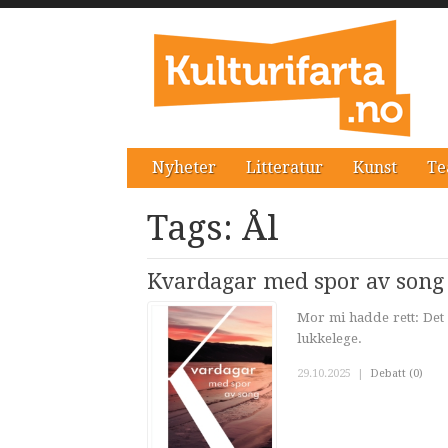
Nyheter
Litteratur
Kunst
Te
Tags: Ål
Kvardagar med spor av song
Mor mi hadde rett: Det 
lukkelege.
29.10.2025
|
Debatt (0)