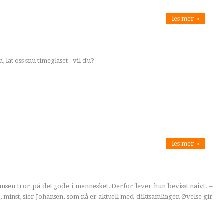
les mer »
 lat oss snu timeglaset - vil du?
les mer »
nsen tror på det gode i mennesket. Derfor lever hun bevisst naivt. –
er, minst, sier Johansen, som nå er aktuell med diktsamlingen Øvelse gir