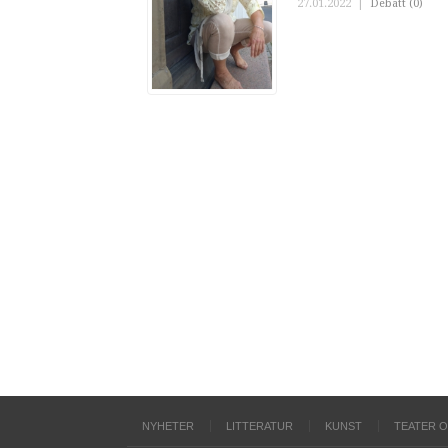
27.01.2022
|
Debatt (0)
NYHETER
LITTERATUR
KUNST
TEATER 