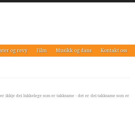
ater og revy
Film
Musikk og dans
Kontakt oss
er ikkje dei lukkelege som er takksame - det er dei takksame som er