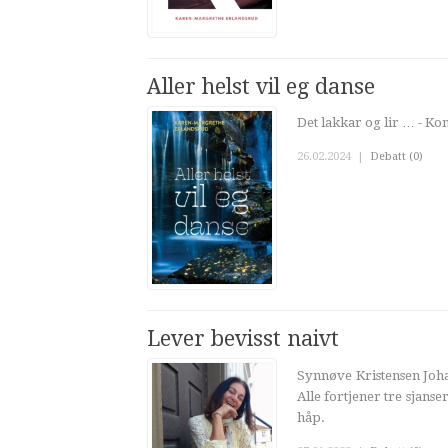
Aller helst vil eg danse
Det lakkar og lir … - Kom,
26.02.2024
|
Debatt (0)
Lever bevisst naivt
Synnøve Kristensen Joha
Alle fortjener tre sjans
håp.