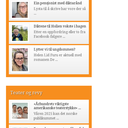
Ein pensjonist med diktarånd
Lysta til å skrive har vore der så
...
Diktene til Holien vokste i hagen
Etter en oppfordring eller to fra
Facebook-følgere ...
Lytter vi til ungdommen?
Helen Lid Furu er aktuell med
romanen De ...
Teater og revy
«Århundrets viktigste
amerikanske teaterstykke» ...
Våren 2025 kan det norske
publikummet ...