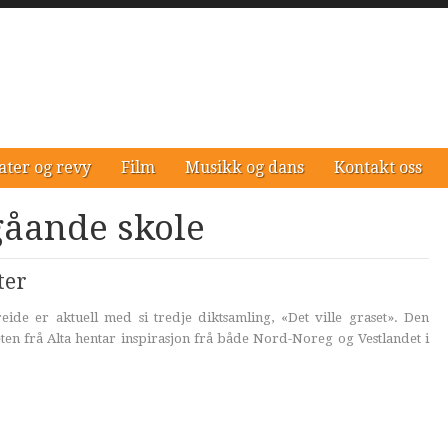
ater og revy
Film
Musikk og dans
Kontakt oss
gåande skole
ter
ide er aktuell med si tredje diktsamling, «Det ville graset». Den
en frå Alta hentar inspirasjon frå både Nord-Noreg og Vestlandet i