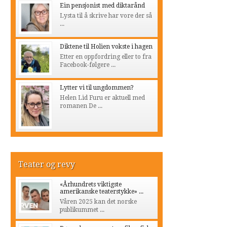
Ein pensjonist med diktarånd
Lysta til å skrive har vore der så
...
Diktene til Holien vokste i hagen
Etter en oppfordring eller to fra
Facebook-følgere ...
Lytter vi til ungdommen?
Helen Lid Furu er aktuell med
romanen De ...
Teater og revy
«Århundrets viktigste
amerikanske teaterstykke» ...
Våren 2025 kan det norske
publikummet ...