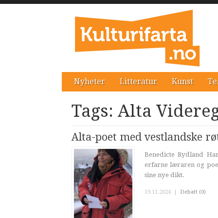
Nyheter
Litteratur
Kunst
Te
Tags: Alta Videre
Alta-poet med vestlandske rø
Benedicte Rydland Hare
erfarne læraren og poet
sine nye dikt.
19.11.2024
|
Debatt (0)