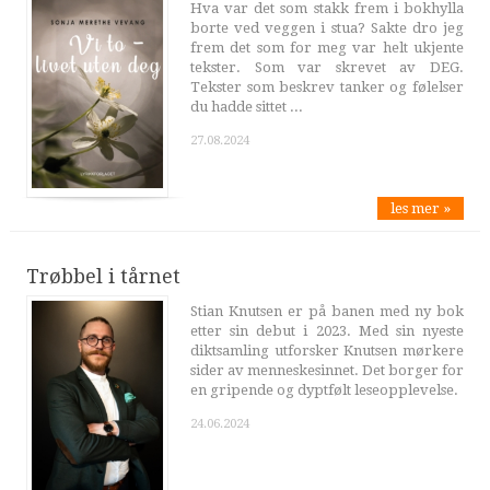
Hva var det som stakk frem i bokhylla
borte ved veggen i stua? Sakte dro jeg
frem det som for meg var helt ukjente
tekster. Som var skrevet av DEG.
Tekster som beskrev tanker og følelser
du hadde sittet ...
27.08.2024
les mer »
Trøbbel i tårnet
Stian Knutsen er på banen med ny bok
etter sin debut i 2023. Med sin nyeste
diktsamling utforsker Knutsen mørkere
sider av menneskesinnet. Det borger for
en gripende og dyptfølt leseopplevelse.
24.06.2024