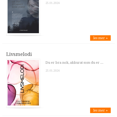
25.01.2024
les mer »
Livsmelodi
Du er bra nok, akkurat som du er ...
25.01.2024
les mer »