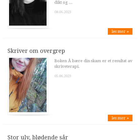
dikt og ...
08.06.2023
les mer »
Skriver om overgrep
Boken Å bære din skam er et resultat av
skriveterapi.
05.06.2023
les mer »
Stor ulv, blødende sår