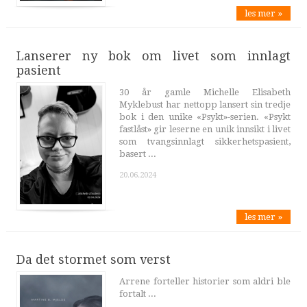
les mer »
Lanserer ny bok om livet som innlagt
pasient
30 år gamle Michelle Elisabeth
Myklebust har nettopp lansert sin tredje
bok i den unike «Psykt»-serien. «Psykt
fastlåst» gir leserne en unik innsikt i livet
som tvangsinnlagt sikkerhetspasient,
basert ...
20.06.2024
les mer »
Da det stormet som verst
Arrene forteller historier som aldri ble
fortalt ...