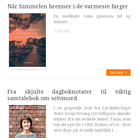
Når himmelen brenner i de varmeste farger
En meditativ reise gjennom tid og
minner …
27.03.2025
les mer »
Fra skjulte dagboknotater til viktig
samtalebok om selvmord
I en gripende bok fra Lyrikkforlaget
deler Sonja Vevang (53) tidligere ukjente
tekster fra sin avdøde søster Tanja, som
tok sitt eget liv i 1992. Boken «Vi to - livet
uten deg» gir et unikt innblikk i ...