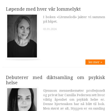
Løpende med hver vår lommelykt
I boken «Livsmelodi» jakter vi sammen
på håpet.
03.01.2024
les mer »
Debuterer med diktsamling om psykisk
helse
Gjennom menneskemøter profesjonelt
og privat har Camilla Pedersen sett hvor
viktig åpenhet om psykisk helse er.
Denne hjertesaken har nå blitt til bok.
Men størst av alt, Styggen er en samling