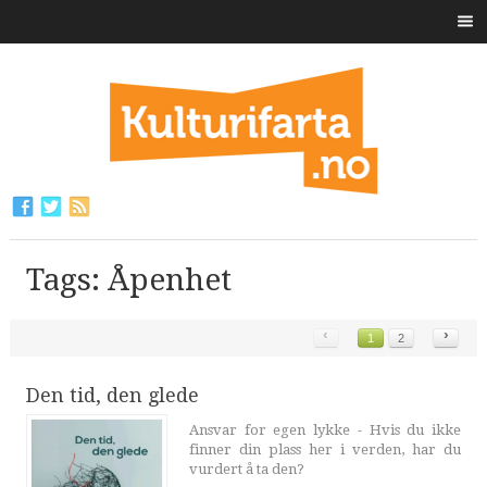
Tags: Åpenhet
‹
›
1
2
Den tid, den glede
Ansvar for egen lykke - Hvis du ikke
finner din plass her i verden, har du
vurdert å ta den?