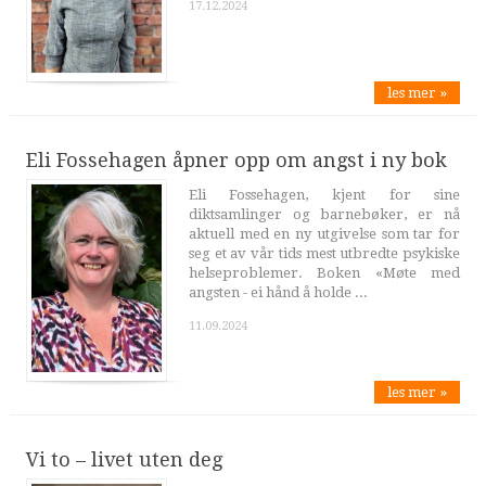
17.12.2024
les mer »
Eli Fossehagen åpner opp om angst i ny bok
Eli Fossehagen, kjent for sine
diktsamlinger og barnebøker, er nå
aktuell med en ny utgivelse som tar for
seg et av vår tids mest utbredte psykiske
helseproblemer. Boken «Møte med
angsten - ei hånd å holde ...
11.09.2024
les mer »
Vi to – livet uten deg