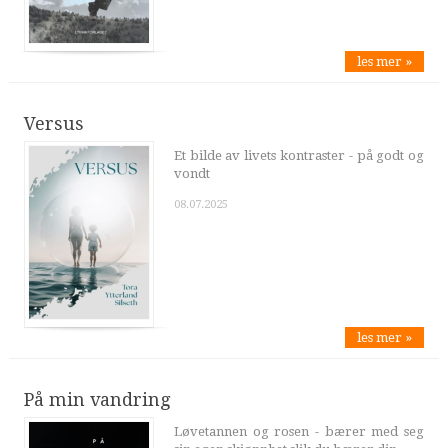
les mer »
Versus
Et bilde av livets kontraster - på godt og
vondt
08.07.2025
les mer »
På min vandring
Løvetannen og rosen - bærer med seg