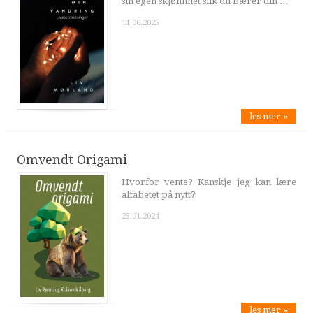
sin egen skjønnhet slik du bærer din …
11.06.2025
les mer »
Omvendt Origami
Hvorfor vente? Kanskje jeg kan lære
alfabetet på nytt?
25.01.2024
les mer »