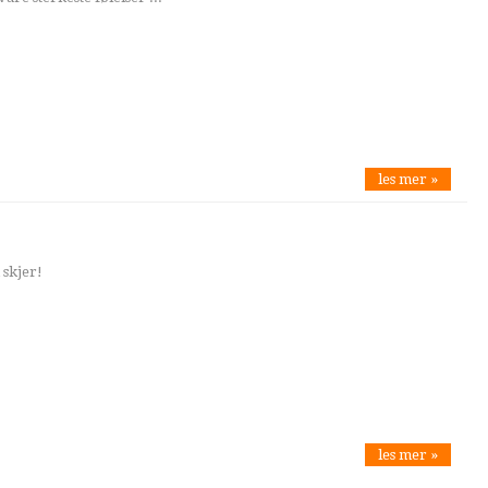
les mer »
skjer!
les mer »