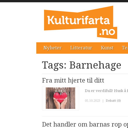
Nyheter
Litteratur
Kunst
Te
Tags: Barnehage
Fra mitt hjerte til ditt
Du er verdifull! Husk å 
05.10.2023
|
Debatt (0)
Det handler om barnas rop op