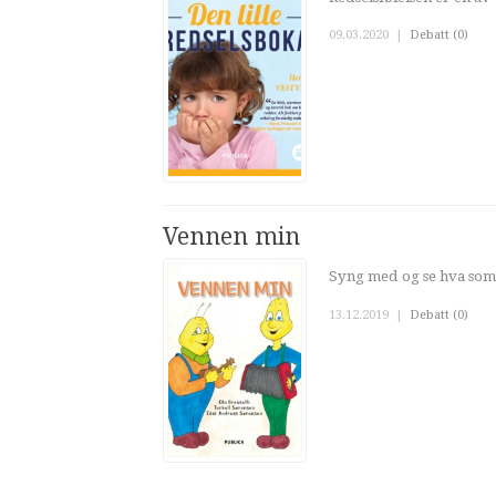
09.03.2020
|
Debatt (0)
Vennen min
Syng med og se hva som 
13.12.2019
|
Debatt (0)