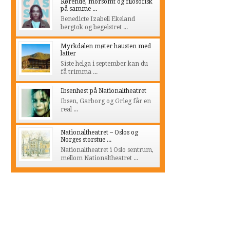
Rørende, morsomt og filosofisk
på samme ...
Benedicte Izabell Ekeland
bergtok og begeistret ...
Myrkdalen møter hausten med
latter
Siste helga i september kan du
få trimma ...
Ibsenhøst på Nationaltheatret
Ibsen, Garborg og Grieg får en
real ...
Nationaltheatret – Oslos og
Norges storstue ...
Nationaltheatret i Oslo sentrum,
mellom Nationaltheatret ...