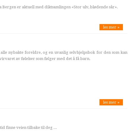
a Bergen er aktuell med diktsamlingen «Stor ulv, blødende sår».
les mer »
or alle nybakte foreldre, og en uvanlig selvhjelpsbok for den som kan
 virvaret av følelser som følger med det å få barn.
les mer »
id finne veien tilbake til deg ...