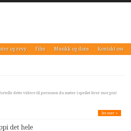
ater og revy
Film
Musikk og dans
Kontakt oss
fortelle dette videre til personen du møter i speilet hver morgen!
les mer »
pi det hele