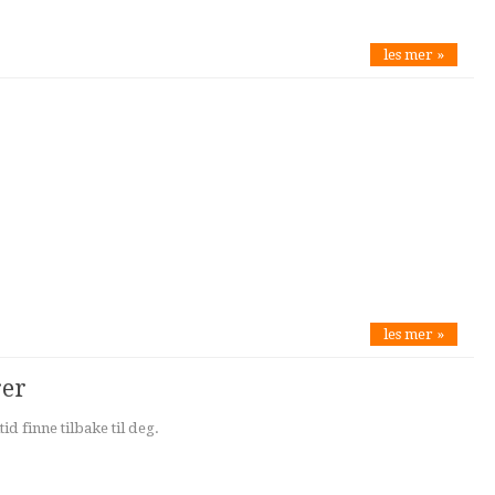
les mer »
les mer »
rer
id finne tilbake til deg.