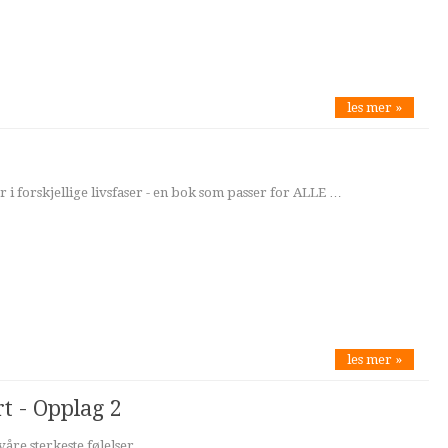
les mer »
i forskjellige livsfaser - en bok som passer for ALLE …
les mer »
rt - Opplag 2
åre sterkeste følelser ...