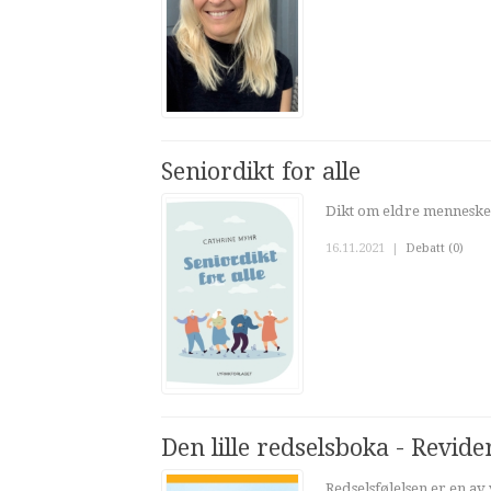
Seniordikt for alle
Dikt om eldre mennesker 
16.11.2021
|
Debatt (0)
Den lille redselsboka - Revide
Redselsfølelsen er en av v