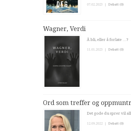
07.02.2023
|
Debatt (0)
Wagner, Verdi
Å bli, eller å forlate …?
11.01.2023
|
Debatt (0)
Ord som treffer og oppmunt
Det gode du sprer vil allt
12.09.2022
|
Debatt (0)