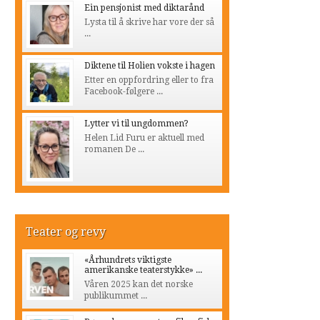
Ein pensjonist med diktarånd
Lysta til å skrive har vore der så
...
Diktene til Holien vokste i hagen
Etter en oppfordring eller to fra
Facebook-følgere ...
Lytter vi til ungdommen?
Helen Lid Furu er aktuell med
romanen De ...
Teater og revy
«Århundrets viktigste
amerikanske teaterstykke» ...
Våren 2025 kan det norske
publikummet ...