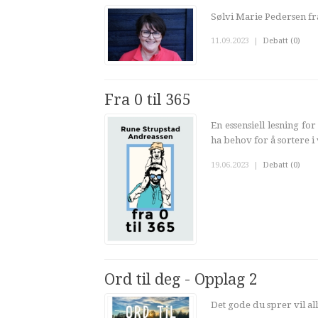
Sølvi Marie Pedersen fr
11.09.2023
|
Debatt (0)
Fra 0 til 365
En essensiell lesning f
ha behov for å sortere i
19.06.2023
|
Debatt (0)
Ord til deg - Opplag 2
Det gode du sprer vil allt