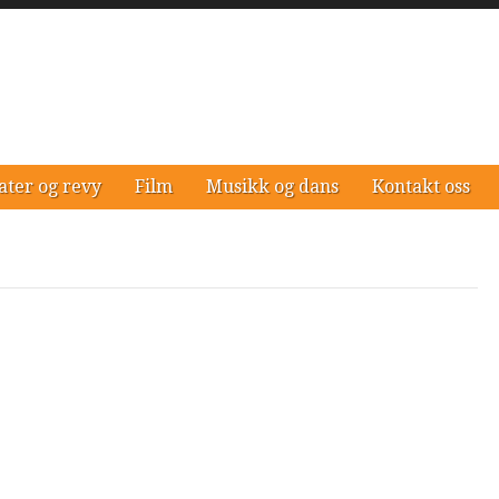
ater og revy
Film
Musikk og dans
Kontakt oss