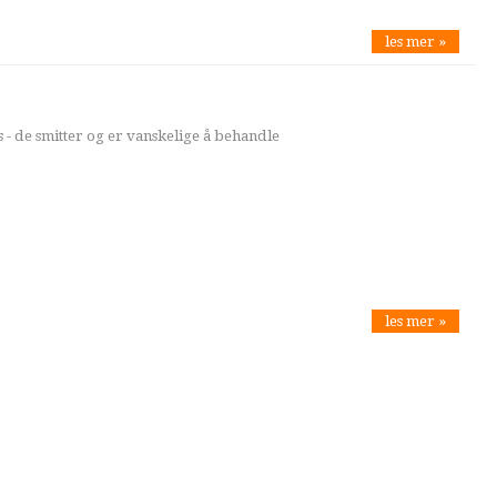
les mer »
 - de smitter og er vanskelige å behandle
les mer »