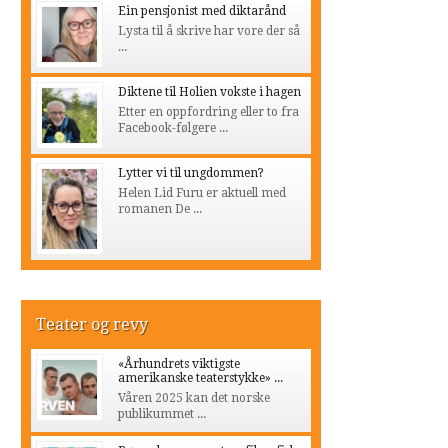
Ein pensjonist med diktarånd
Lysta til å skrive har vore der så
...
Diktene til Holien vokste i hagen
Etter en oppfordring eller to fra
Facebook-følgere ...
Lytter vi til ungdommen?
Helen Lid Furu er aktuell med
romanen De ...
Teater og revy
«Århundrets viktigste
amerikanske teaterstykke» ...
Våren 2025 kan det norske
publikummet ...