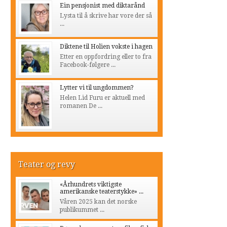
Ein pensjonist med diktarånd
Lysta til å skrive har vore der så
...
Diktene til Holien vokste i hagen
Etter en oppfordring eller to fra
Facebook-følgere ...
Lytter vi til ungdommen?
Helen Lid Furu er aktuell med
romanen De ...
Teater og revy
«Århundrets viktigste
amerikanske teaterstykke» ...
Våren 2025 kan det norske
publikummet ...