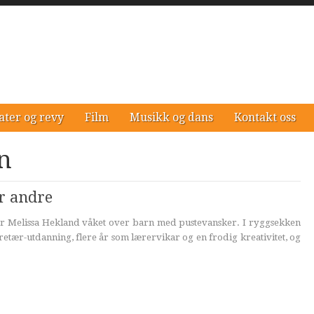
ater og revy
Film
Musikk og dans
Kontakt oss
n
or andre
har Melissa Hekland våket over barn med pustevansker. I ryggsekken
retær-utdanning, flere år som lærervikar og en frodig kreativitet, og