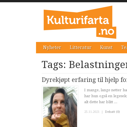
Nyheter
Litteratur
Kunst
Te
Tags: Belastninge
Dyrekjøpt erfaring til hjelp f
I mange, lange netter 
har hun også en legesek
alt dette har blitt ...
25.11.2021
|
Debatt (0)