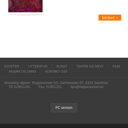
les mer »
NYHETER
LITTERATUR
KUNST
TEATER OG REVY
FILM
MUSIKK OG DANS
KONTAKT OSS
Ansvarlig utgiver: Regionaviser AS, Gamleveien 87, 4315 Sandnes
Tlf. 51961240
Fax. 51961251
tips@regionaviser.no
PC version