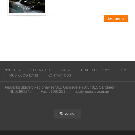
les mer »
NYHETER
LITTERATUR
KUNST
TEATER OG REVY
FILM
MUSIKK OG DANS
KONTAKT OSS
Ansvarlig utgiver: Regionaviser AS, Gamleveien 87, 4315 Sandnes
Tlf. 51961240
Fax. 51961251
tips@regionaviser.no
PC version