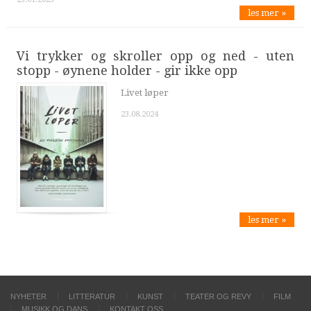
les mer »
Vi trykker og skroller opp og ned - uten
stopp - øynene holder - gir ikke opp
Livet løper
23.08.2024
les mer »
NYHETER
LITTERATUR
KUNST
TEATER OG REVY
FILM
MUSIKK OG DANS
KONTAKT OSS